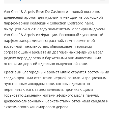
Van Cleef & Arpels Reve De Cashmere – новый восточно-
древесный аромат для мужчин и женщин из роскошной
парфюмерной коллекции Collection Exstraordinaire,
выпущенной в 2017 году знаменитым ювелирным домом
Van Cleef & Arpels из Франции. Роскошный чувственный
парфюм завораживает страстной, темпераментной
восточной тональностью, обволакивает терпкими
согревающими ароматами драгоценных эфирных масел
редких пород дерева и бархатными анималистичными
оттенками дорогой идеально выделанной кожи.
Красивый благородный аромат мягко струится восточными
сладко-пряными оттенками черной ванили и грациозным
чувственным аккордом кожи, которые деликатно
переплетаются с таинственными, проникающими
горьковато-дымными нотами эфирного масла пачули,
древесно-сливочными, бархатистыми оттенками сандала и
экзотического кашемирового дерева.