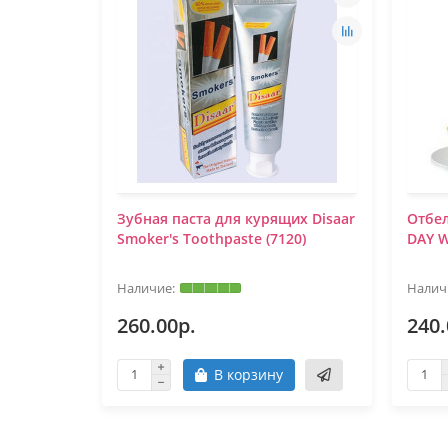
аста со
Зубная паста для курящих Disaar
Отбел
(1412199)
Smoker's Toothpaste (7120)
DAY 
260.00р.
240.
В корзину