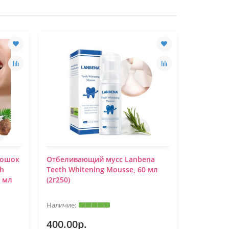
рошок
Отбеливающий мусс Lanbena
Отбелив
th
Teeth Whitening Mousse, 60 мл
зубов BRE
0 мл
(2г250)
400.00р.
290.00