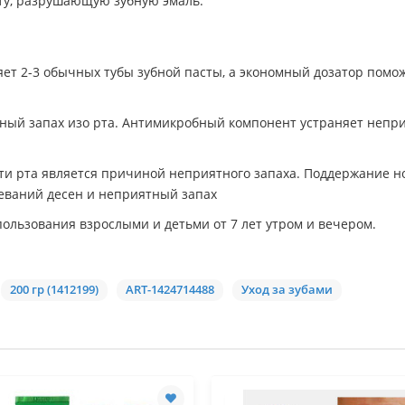
оту, разрушающую зубную эмаль.
яет 2-3 обычных тубы зубной пасты, а экономный дозатор помо
ый запах изо рта. Антимикробный компонент устраняет непри
сти рта является причиной неприятного запаха. Поддержание н
леваний десен и неприятный запах
пользования взрослыми и детьми от 7 лет утром и вечером.
200 гр (1412199)
ART-1424714488
Уход за зубами