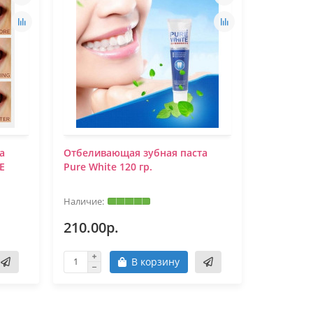
а
Отбеливающая зубная паста
Отбелива
E
Pure White 120 гр.
вкусом че
210.00р.
320.00
В корзину