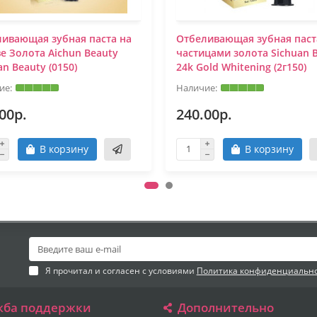
ивающая зубная паста на
Отбеливающая зубная паст
е Золота Aichun Beauty
частицами золота Sichuan 
an Beauty (0150)
24k Gold Whitening (2г150)
00р.
240.00р.
В корзину
В корзину
Я прочитал и согласен с условиями
Политика конфиденциальн
жба поддержки
Дополнительно