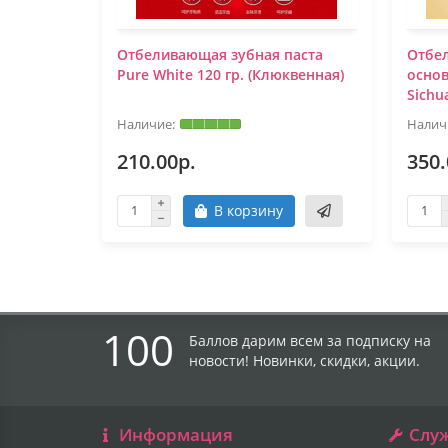
Отбеливающая зубная паста
Отбел
Pure White 120 гр. (Клюквенная)
основ
Sichu
210.00р.
350.
В корзину
100
Баллов дарим всем за подписку на
новости! Новинки, скидки, акции.
Информация
Слу