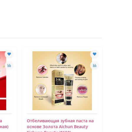
а
Отбеливающая зубная паста на
Отбелива
ная)
основе Золота Aichun Beauty
частицам