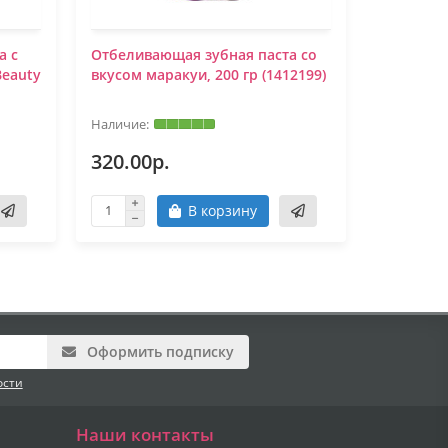
а с
Отбеливающая зубная паста со
Отбелива
Beauty
вкусом маракуи, 200 гр (1412199)
вкусом че
320.00р.
320.00
В корзину
Оформить подписку
ости
Наши контакты