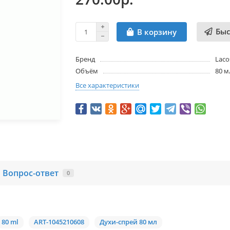
Быс
В корзину
Бренд
Laco
Объём
80 м
Все характеристики
Вопрос-ответ
0
80 ml
ART-1045210608
Духи-спрей 80 мл