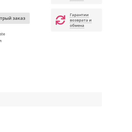
Гарантии
трый заказ
возврата и
обмена
ste
л