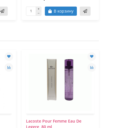
В корзину
Lacoste Pour Femme Eau De
Lacoste P
Legere, 80 ml
ml