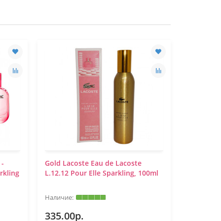
 -
Gold Lacoste Eau de Lacoste
Мини-па
rkling
L.12.12 Pour Elle Sparkling, 100ml
Lacoste E
Pour Elle
335.00р.
199.00