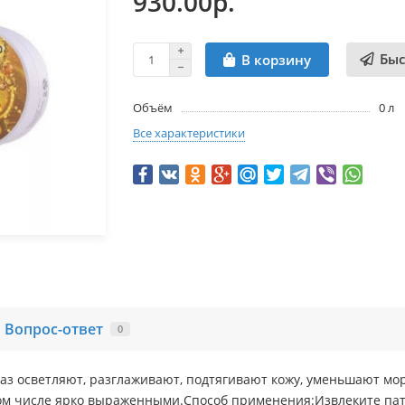
930.00р.
Быс
В корзину
Объём
0 л
Все характеристики
Вопрос-ответ
0
глаз осветляют, разглаживают, подтягивают кожу, уменьшают мо
том числе ярко выраженными.Способ применения:Извлеките па