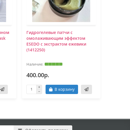
ыном
Гидрогелевые патчи с
Гидрогел
ask
омолаживающим эффектом
экстракт
ESEDO с экстрактом ежевики
водоросл
(1412250)
Beautecre
Eye Mask 
400.00р.
250.00
В корзину