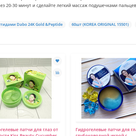
ез 20-30 минут и сделайте легкий массаж подушечками пальце
тидами Dabo 24K Gold &Peptide
60шт (KOREA ORIGINAL 15501)
гелевые патчи для глаз от
Гидрогелевые патчи для гл
ости Kiss Beauty Cucumber
глубоководной икрой c