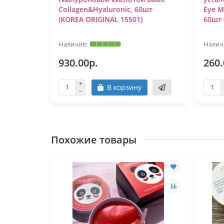
Dabo
Collagen&Hyaluronic, 60шт
Eye M
шт (KOREA
(KOREA ORIGINAL 15501)
60шт 
930.00р.
260.
В корзину
Похожие товары