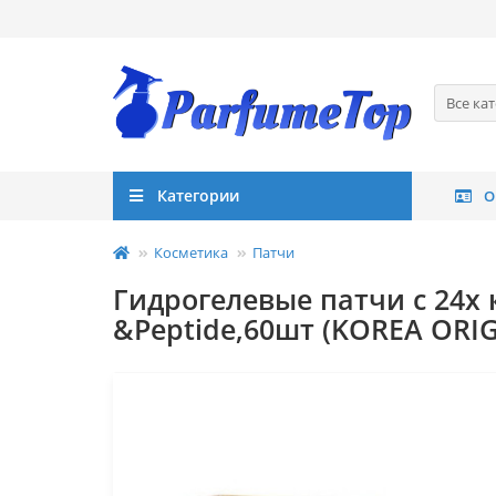
Все ка
Категории
О
Косметика
Патчи
Гидрогелевые патчи с 24х
&Peptide,60шт (KOREA ORIG