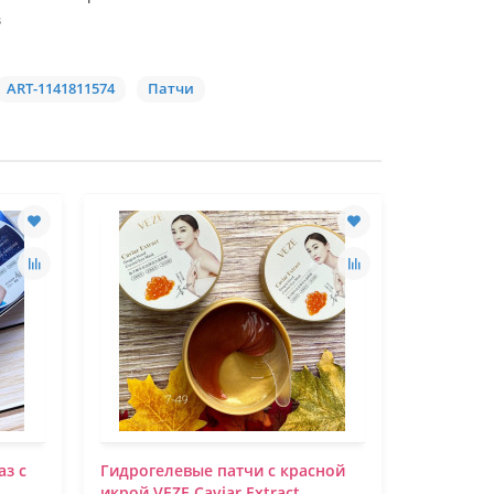
в
ART-1141811574
Патчи
аз с
Гидрогелевые патчи с красной
Гидрогел
икрой VEZE Caviar Extract
экстракт