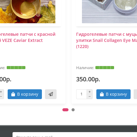
гелевые патчи с красной
Гидрогелевые патчи с муц
 VEZE Caviar Extract
улитки Snail Collagen Eye M
(1220)
00р.
350.00р.
В корзину
В корзину