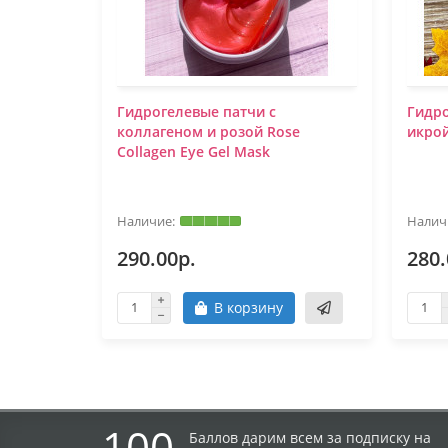
Гидрогелевые патчи с
Гидро
коллагеном и розой Rose
икрой
Collagen Eye Gel Mask
290.00р.
280.
В корзину
100
Баллов дарим всем за подписку на