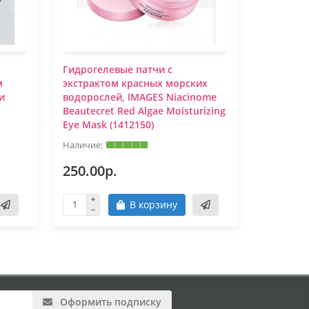
Гидрогелевые патчи с
Гидрогел
м
экстрактом красных морских
экстракт
и
водорослей, IMAGES Niacinome
био-част
Beautecret Red Algae Moisturizing
Black Pe
Eye Mask (1412150)
ORIGINAL
250.00р.
930.00
В корзину
Оформить подписку