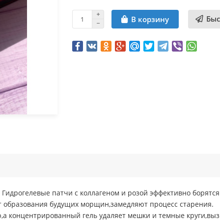
Быс
В корзину
ilky. Гидрогелевые патчи с коллагеном и розой эффективно борят
т образования будущих морщин,замедляют процесс старения.
,а концентрированный гель удаляет мешки и темные круги,вы