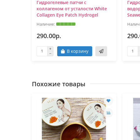
 24К GOLD
Гидрогелевые патчи с
Гидро
коллагеном от усталости White
водо
Collagen Eye Patch Hydrogel
Seawe
290.00р.
290.
В корзину
Похожие товары