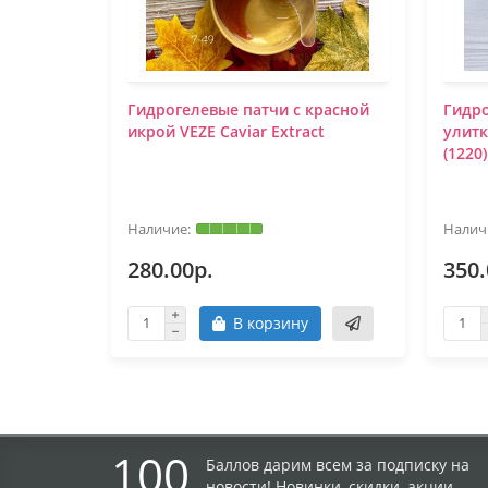
Гидрогелевые патчи с красной
Гидр
икрой VEZE Caviar Extract
улитк
(1220)
280.00р.
350.
В корзину
100
Баллов дарим всем за подписку на
новости! Новинки, скидки, акции.