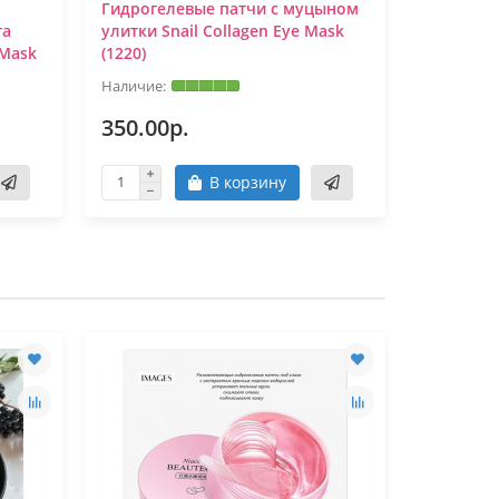
Гидрогелевые патчи с муцыном
Патчи дл
га
улитки Snail Collagen Eye Mask
COLLAGEN
 Mask
(1220)
350.00р.
400.00
В корзину