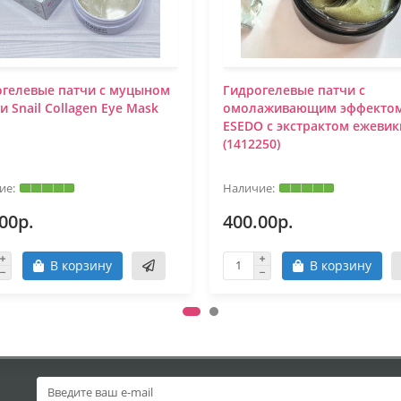
огелевые патчи с муцыном
Гидрогелевые патчи с
и Snail Collagen Eye Mask
омолаживающим эффекто
ESEDO с экстрактом ежевик
(1412250)
00р.
400.00р.
В корзину
В корзину