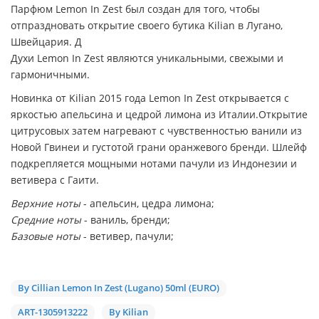
Парфюм Lemon In Zest был создан для того, чтобы
отпраздновать открытие своего бутика Kilian в Лугано,
Швейцария. Д
Духи Lemon In Zest являются уникальными, свежыми и
гармоничными.
Новинка от Kilian 2015 года Lemon In Zest открывается с
яркостью апельсина и цедрой лимона из Италии.Открытие
цитрусовых затем нагревают с чувственностью ванили из
Новой Гвинеи и густотой грани оранжевого бренди. Шлейф
подкрепляется мощными нотами пачули из Индонезии и
ветивера с Гаити.
Верхние ноты
- апельсин, цедра лимона;
Средние ноты
- ваниль, бренди;
Базовые ноты
- ветивер, пачули;
By Cillian Lemon In Zest (Lugano) 50ml (EURO)
ART-1305913222
By Kilian