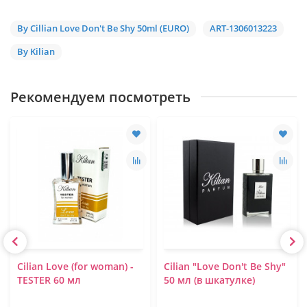
By Cillian Love Don't Be Shy 50ml (EURO)
ART-1306013223
By Kilian
Рекомендуем посмотреть
Cilian Love (for woman) -
Ciliаn "Love Don't Be Shy"
TESTER 60 мл
50 мл (в шкатулке)