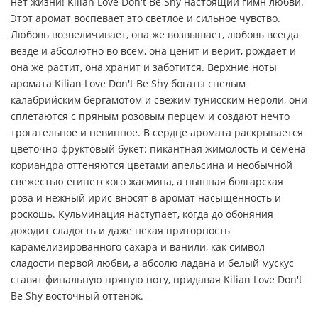
нет жизни! Kilian Love Don't Be Shy настоящий гимн любви.
Этот аромат воспевает это светлое и сильное чувство.
Любовь возвеличивает, она же возвышает, любовь всегда
везде и абсолютно во всем, она ценит и верит, рождает и
она же растит, она хранит и заботится. Верхние ноты
аромата Kilian Love Don't Be Shy богаты спелым
калабрийским бергамотом и свежим тунисским нероли, они
сплетаются с пряным розовым перцем и создают нечто
трогательное и невинное. В сердце аромата раскрывается
цветочно-фруктовый букет: пикантная жимолость и семена
кориандра оттеняются цветами апельсина и необычной
свежестью египетского жасмина, а пышная болгарская
роза и нежный ирис вносят в аромат насыщенность и
роскошь. Кульминация наступает, когда до обоняния
доходит сладость и даже некая приторность
карамелизированного сахара и ванили, как символ
сладости первой любви, а абсолю ладана и белый мускус
ставят финальную пряную ноту, придавая Kilian Love Don't
Be Shy восточный оттенок.