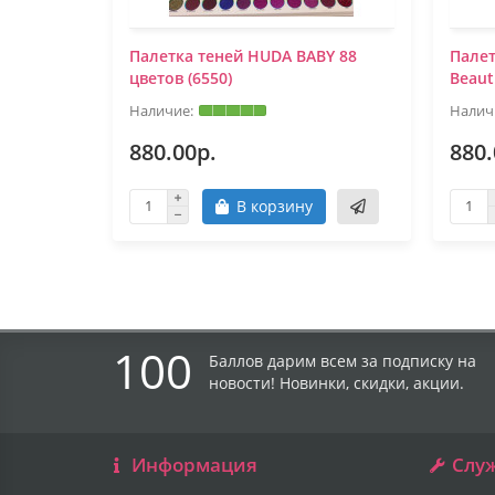
0 мл
Палетка теней HUDA BABY 88
Палет
цветов (6550)
Beaut
880.00р.
880.
В корзину
100
Баллов дарим всем за подписку на
новости! Новинки, скидки, акции.
Информация
Слу