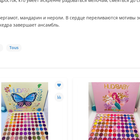
одросток, кто умеет искренне радоваться мелочам, смеяться до с
 бергамот, мандарин и нероли. В сердце переливаются мотивы з
 кедра завершает ансамбль.
Tous