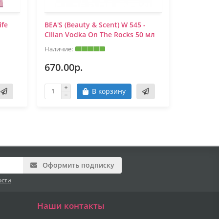
ife
BEA'S (Beauty & Scent) W 545 -
Burberry
Ciliаn Vodka On The Rocks 50 мл
(EURO)
670.00р.
1100.0
В корзину
Оформить подписку
ости
Наши контакты