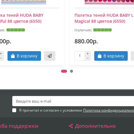
ка теней HUDA BABY
Палетка теней HUDA BABY L
iful 88 цветов (6550)
Magical 88 цветов (6550)
00р.
880.00р.
В корзину
В корзину
Я прочитал и согласен с условиями
Политика конфиденциальн
жба поддержки
Дополнительно