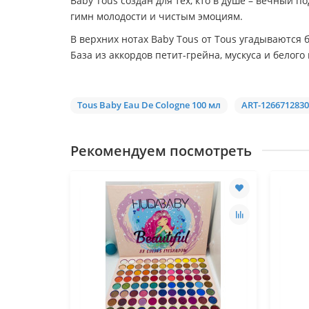
Baby Tous создан для тех, кто в душе – вечный п
гимн молодости и чистым эмоциям.
В верхних нотах Baby Tous от Tous угадываются
База из аккордов петит-грейна, мускуса и белого
Tous Baby Eau De Cologne 100 мл
ART-1266712830
Рекомендуем посмотреть