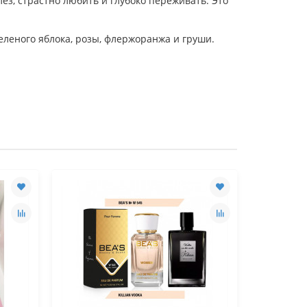
лез, страстно любить и глубоко переживать. Это
еленого яблока, розы, флержоранжа и груши.