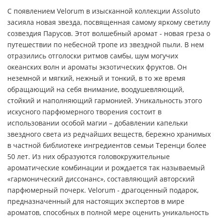
С появлением Velorum в изысканной коллекции Assoluto
засияла новая звезда, посвященная самому яркому светилу
созвездия Парусов. Этот волшебный аромат - новая греза о
путешествии по небесной тропе из звездной пыли. В нем
отразились отголоски ритмов самбы, шум могучих
океанских волн и ароматы экзотических фруктов. Он
неземной и мягкий, нежный и тонкий, в то же время
обращающий на себя внимание, воодушевляющий,
стойкий и наполняющий гармонией. Уникальность этого
искусного парфюмерного творения состоит в
использовании особой магии – добавлении капельки
звездного света из редчайших веществ, бережно хранимых
в частной библиотеке ингредиентов семьи Теренци более
50 лет. Из них образуются головокружительные
ароматические комбинации и рождается так называемый
«гармонический диссонанс», составляющий авторский
парфюмерный почерк. Velorum - драгоценный подарок,
предназначенный для настоящих экспертов в мире
ароматов, способных в полной мере оценить уникальность