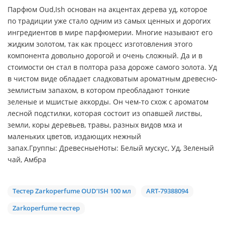
Парфюм Oud,Ish основан на акцентах дерева уд, которое
по традиции уже стало одним из самых ценных и дорогих
ингредиентов в мире парфюмерии. Многие называют его
жидким золотом, так как процесс изготовления этого
компонента довольно дорогой и очень сложный. Да и в
стоимости он стал в полтора раза дороже самого золота. Уд
в чистом виде обладает сладковатым ароматным древесно-
землистым запахом, в котором преобладают тонкие
зеленые и мшистые аккорды. Он чем-то схож с ароматом
лесной подстилки, которая состоит из опавшей листвы,
земли, коры деревьев, травы, разных видов мха и
маленьких цветов, издающих нежный
запах.Группы: ДревесныеНоты: Белый мускус, Уд, Зеленый
чай, Амбра
Тестер Zarkoperfume OUD’ISH 100 мл
ART-79388094
Zarkoperfume тестер