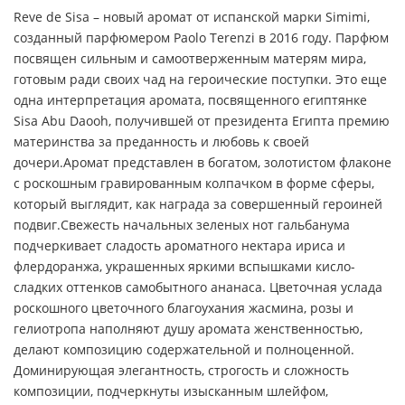
Reve de Sisa – новый аромат от испанской марки Simimi,
созданный парфюмером Paolo Terenzi в 2016 году. Парфюм
посвящен сильным и самоотверженным матерям мира,
готовым ради своих чад на героические поступки. Это еще
одна интерпретация аромата, посвященного египтянке
Sisa Abu Daooh, получившей от президента Египта премию
материнства за преданность и любовь к своей
дочери.Аромат представлен в богатом, золотистом флаконе
с роскошным гравированным колпачком в форме сферы,
который выглядит, как награда за совершенный героиней
подвиг.Свежесть начальных зеленых нот гальбанума
подчеркивает сладость ароматного нектара ириса и
флердоранжа, украшенных яркими вспышками кисло-
сладких оттенков самобытного ананаса. Цветочная услада
роскошного цветочного благоухания жасмина, розы и
гелиотропа наполняют душу аромата женственностью,
делают композицию содержательной и полноценной.
Доминирующая элегантность, строгость и сложность
композиции, подчеркнуты изысканным шлейфом,