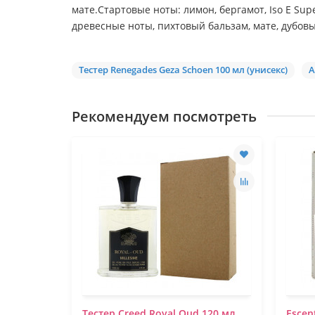
мате.Стартовые ноты: лимон, бергамот, Iso E Sup
древесные ноты, пихтовый бальзам, мате, дубовы
Тестер Renegades Geza Schoen 100 мл (унисекс)
A
Рекомендуем посмотреть
Buxton
Тестер Creed Royal Oud 120 мл
Escen