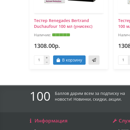
Тестер Renegades Bertrand
Тесте
Duchaufour 100 мл (унисекс)
100 м
1308.00р.
1308
В корзину
100
Баллов дарим всем за подписку на
новости! Новинки, скидки, акции.
Информация
Слу