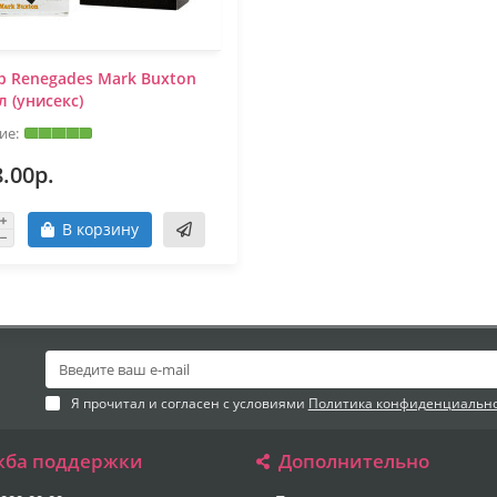
р Renegades Mark Buxton
л (унисекс)
.00р.
В корзину
Я прочитал и согласен с условиями
Политика конфиденциальн
жба поддержки
Дополнительно