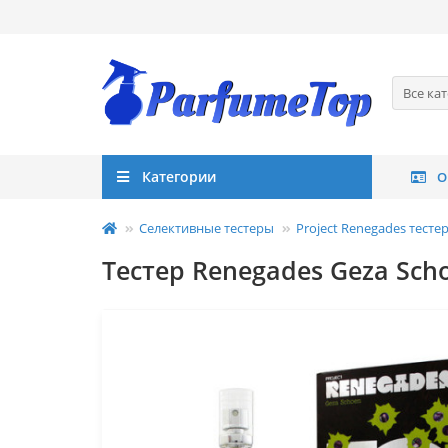
Все ка
Категории
О
Селективные тестеры
Project Renegades тесте
Тестер Renegades Geza Scho