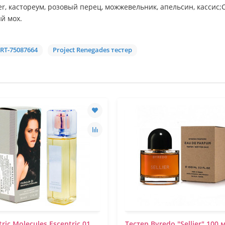
er, кастореум, розовый перец, можжевельник, апельсин, кассис
й мох.
RT-75087664
Project Renegades тестер
tric Molecules Escentric 01
Тестер Byredo "Sellier" 100 