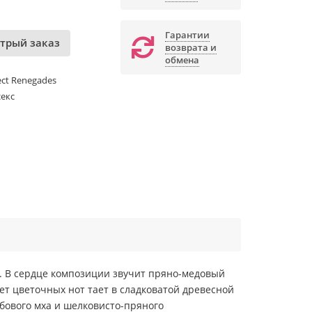
Гарантии
трый заказ
возврата и
обмена
ect Renegades
екс
. В сердце композиции звучит пряно-медовый
ет цветочных нот тает в сладковатой древесной
убового мха и шелковисто-пряного