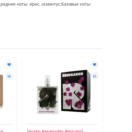
;Средние ноты: ирис, османтус;Базовые ноты:
мл
Тестер Renegades Bertrand
Тестер R