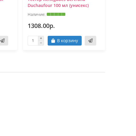
Duchaufour 100 мл (унисекс)
100 мл (у
1308.00р.
1308.0
В корзину