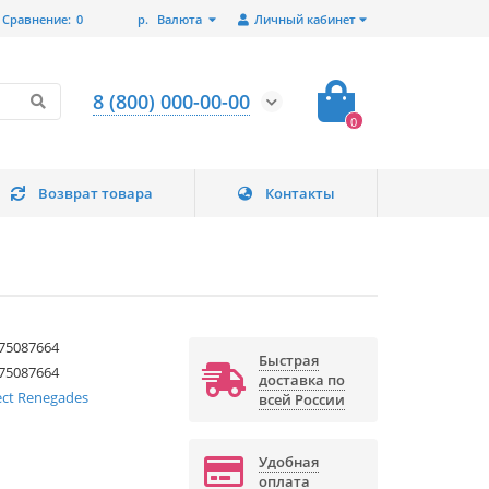
Сравнение:
0
р.
Валюта
Личный кабинет
8 (800) 000-00-00
0
Возврат товара
Контакты
75087664
Быстрая
75087664
доставка по
ect Renegades
всей России
Удобная
оплата