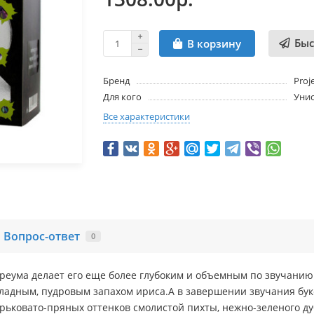
Быс
В корзину
Бренд
Proj
Для кого
Унис
Все характеристики
Вопрос-ответ
0
реума делает его еще более глубоким и объемным по звучанию
ладным, пудровым запахом ириса.А в завершении звучания бук
орьковато-пряных оттенков смолистой пихты, нежно-зеленого д