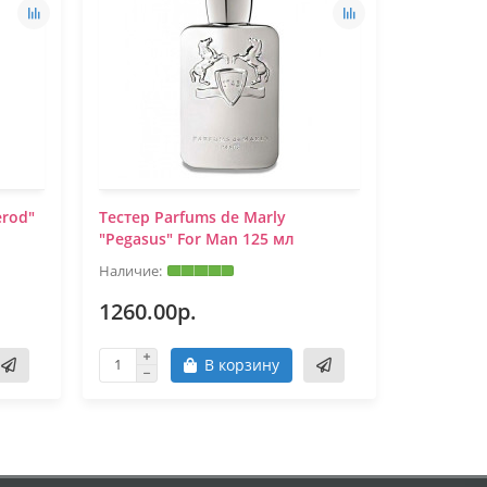
erod"
Tестер Parfums de Marly
Tестер Pa
"Pegasus" For Man 125 мл
For Woma
1260.00р.
1170.0
В корзину