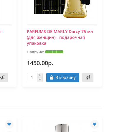
r
PARFUMS DE MARLY Darcy 75 мл
Tестер Pa
(для женщин) - подарочная
For Woma
упаковка
1450.00р.
1170.0
В корзину