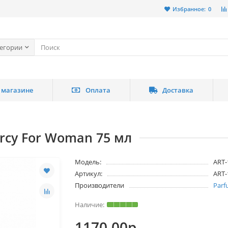
Избранное:
0
тегории
 магазине
Оплата
Доставка
arcy For Woman 75 мл
Модель:
ART-
Артикул:
ART-
Производители
Parf
1170.00р.