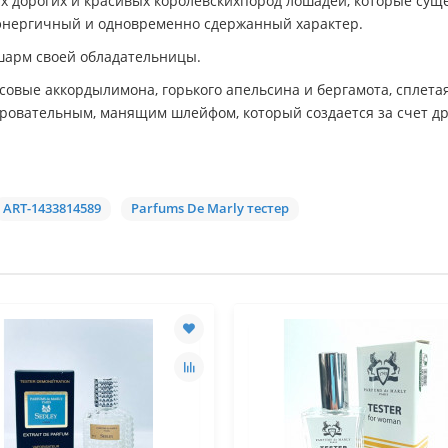
 дорогих и красивых королевскихпород лошадей, которые суще
 энергичный и одновременно сдержанный характер.
 шарм своей обладательницы.
совые аккордылимона, горького апельсина и бергамота, сплет
ровательным, манящим шлейфом, который создается за счет дре
ART-1433814589
Parfums De Marly тестер