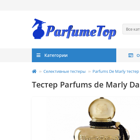
Все ка
Категории
О
Селективные тестеры
Parfums De Marly тестер
Tестер Parfums de Marly D