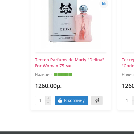
Tестер Parfums de Marly "Delina"
Tесте
For Woman 75 мл
"Godo
1260.00р.
1260
В корзину