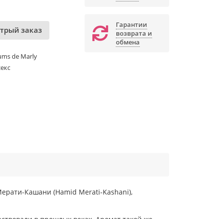
Гарантии
трый заказ
возврата и
обмена
ums de Marly
екс
рати-Кашани (Hamid Merati-Kashani),