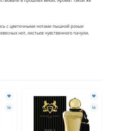
ствовали в прошлых веках. Аромат такой же
аясь с цветочными нотами пышной розыи
весных нот, листьев чувственного пачули,