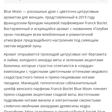
Blue Moon — роскошные духи с цветочно-цитрусовым
ароматом для женщин, представленный в 2019 году
французским брендом нишевой парфюмерии Franck Boclet.
Восторженный и искрящийся аромат с названием «Голубая
луна» посвящен всем влюбленным и романтичной
атмосфере предсвадебного настроения под сияющим
светом медовой луны.
Аромат открывается прохладой цитрусовых нот бергамота
и лайма, холодного аккорда мяты и зелеными акцентами
базилика, которые страстно сплетаются в «сердце»
композиции с чудесными цветочными оттенками медового
сладострастного пиона и пряно-пециевыми нотами
гвоздики. Манящий, гипнотически соблазнительный
шлейф женского парфюма Franck Boclet Blue Moon пленяет
пряно-сладкими акцентами сладкой ваты, восточными
пудровыми нотами ванили и элегантными смолистыми
сливочно-хвойными аккордами древесины кедра.
Подробнее: https://randewoo.ru/product/franck-boclet-blue-