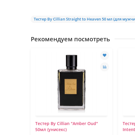
Тестер By Cillian Straight to Heaven 50 мл (для мужч
Рекомендуем посмотреть
o Black by
Тестер By Cillian "Amber Oud"
Тестер
л
50мл (унисекс)
Intent