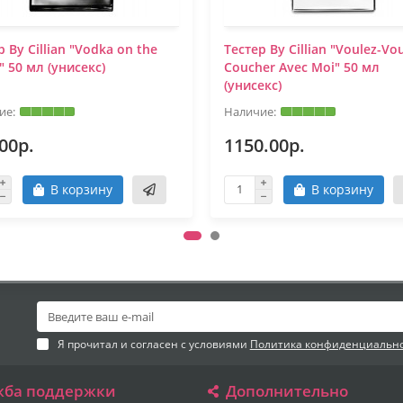
р By Cillian "Vodka on the
Тестер By Cillian "Voulez-Vo
" 50 мл (унисекс)
Coucher Avec Moi" 50 мл
(унисекс)
00р.
1150.00р.
В корзину
В корзину
Я прочитал и согласен с условиями
Политика конфиденциальн
жба поддержки
Дополнительно