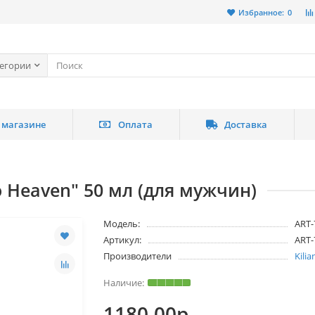
Избранное:
0
тегории
 магазине
Оплата
Доставка
 to Heaven" 50 мл (для мужчин)
Модель:
ART-
Артикул:
ART-
Производители
Kilia
1180.00р.