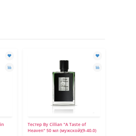
in
Тестер By Сillian "A Taste of
Тестер By
Heaven" 50 мл (мужской)(9-40.0)
Сillian A