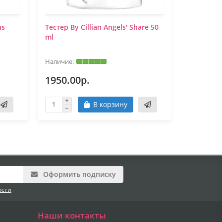
us
Тестер By Cillian Angels' Share 50
Тестер By
ml
ml
1950.00р.
1950.0
В корзину
Оформить подписку
ости
Наши контакты