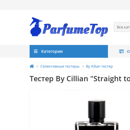
Все ка
Категории
О
Селективные тестеры
By Kilian тестер
Тестер By Cillian "Straight