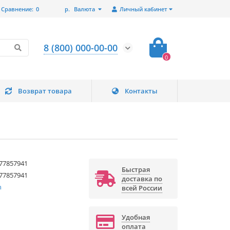
Сравнение:
0
р.
Валюта
Личный кабинет
8 (800) 000-00-00
0
Возврат товара
Контакты
77857941
Быстрая
77857941
доставка по
n
всей России
Удобная
оплата