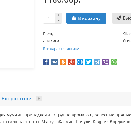
Быс
В корзину
Бренд
Kilia
Для кого
Унис
Все характеристики
Вопрос-ответ
0
мат для мужчин, принадлежит к группе ароматов древесные пряные.
ата включает ноты: Мускус, Жасмин, Пачули, Кедр из Вирджинии