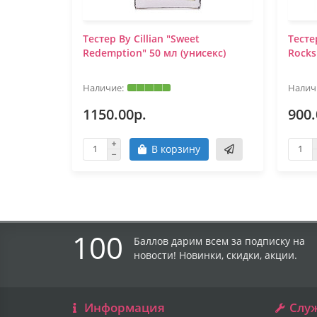
Тестер By Cillian "Sweet
Тесте
Redemption" 50 мл (унисекс)
Rocks
1150.00р.
900.
В корзину
100
Баллов дарим всем за подписку на
новости! Новинки, скидки, акции.
Информация
Слу