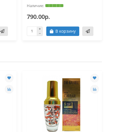
790.00р.
780.00
В корзину