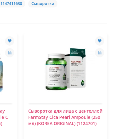
-1147411630
Сыворотки
tay
Сыворотка для лица с центеллой
Сыворотк
le С
FarmStay Cica Pearl Ampoule (250
FarmStay
)
мл) (KOREA ORIGINAL) (1124701)
Intensiv
ORIGINAL)