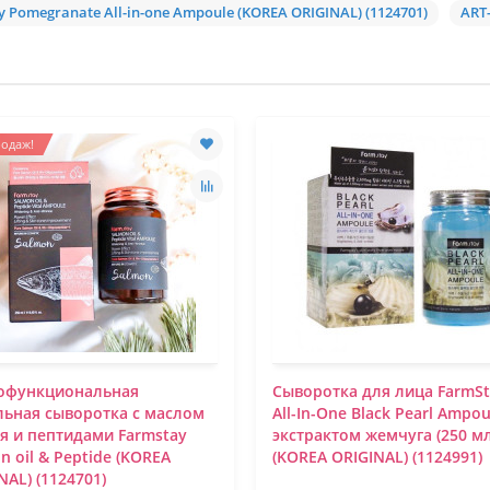
 Pomegranate All-in-one Ampoule (KOREA ORIGINAL) (1124701)
ART
одаж!
офункциональная
Сыворотка для лица FarmS
ьная сыворотка с маслом
All-In-One Black Pearl Ampou
я и пептидами Farmstay
экстрактом жемчуга (250 мл
n oil & Peptide (KOREA
(KOREA ORIGINAL) (1124991)
NAL) (1124701)