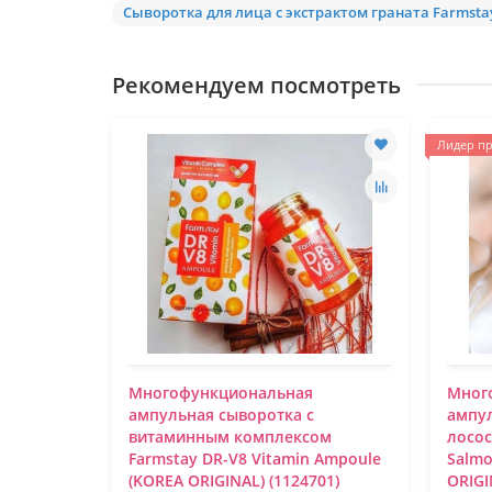
Сыворотка для лица с экстрактом граната Farmstay
Рекомендуем посмотреть
Лидер пр
литки
Многофункциональная
Мног
sse
ампульная сыворотка с
ампул
EA
витаминным комплексом
лосос
Farmstay DR-V8 Vitamin Ampoule
Salmo
(KOREA ORIGINAL) (1124701)
ORIGI