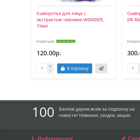
Сыворотка для лица с
Сыво
экстрактом черники WONDER,
DR RA
15мл
120.00р.
300.
В корзину
100
Баллов дарим всем за подписку на
новости! Новинки, скидки, акции.
Информация
Слу