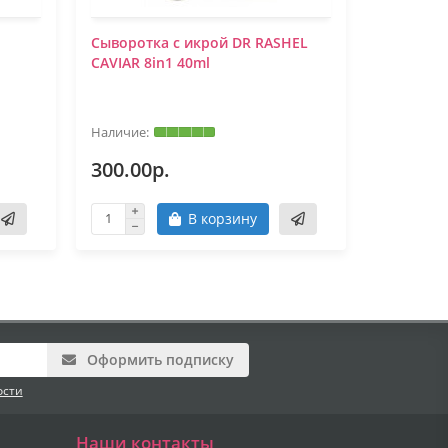
Сыворотка с икрой DR RASHEL
Сыворотк
CAVIAR 8in1 40ml
FarmStay
Intensiv
ORIGINAL)
300.00р.
780.00
В корзину
Оформить подписку
ости
Наши контакты