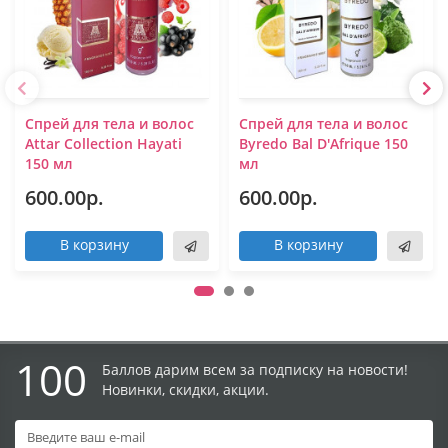
Спрей для тела и волос
Спрей для тела и волос
Attar Collection Hayati
Byredo Bal D'Afrique 150
150 мл
мл
600.00р.
600.00р.
В корзину
В корзину
100
Баллов дарим всем за подписку на новости!
Новинки, скидки, акции.