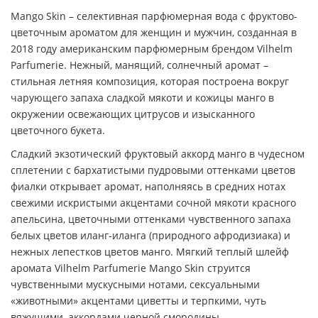
Mango Skin – селективная парфюмерная вода с фруктово-
цветочным ароматом для женщин и мужчин, созданная в
2018 году американским парфюмерным брендом Vilhelm
Parfumerie. Нежный, манящий, солнечный аромат –
стильная летняя композиция, которая построена вокруг
чарующего запаха сладкой мякоти и кожицы манго в
окружении освежающих цитрусов и изысканного
цветочного букета.
Сладкий экзотический фруктовый аккорд манго в чудесном
сплетении с бархатистыми пудровыми оттенками цветов
фиалки открывает аромат, наполняясь в средних нотах
свежими искристыми акцентами сочной мякоти красного
апельсина, цветочными оттенками чувственного запаха
белых цветов иланг-иланга (природного афродизиака) и
нежных лепестков цветов манго. Мягкий теплый шлейф
аромата Vilhelm Parfumerie Mango Skin струится
чувственными мускусными нотами, сексуальными
«животными» акцентами циветты и терпкими, чуть
вяжущими, аккордами черной смородины.