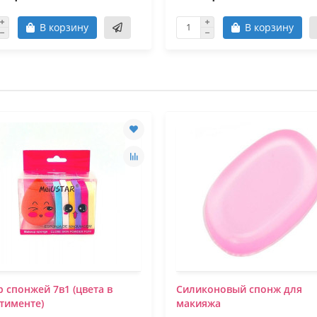
В корзину
В корзину
 спонжей 7в1 (цвета в
Силиконовый спонж для
тименте)
макияжа