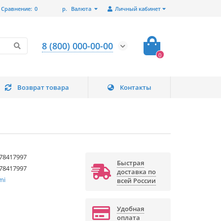
Сравнение:
0
р.
Валюта
Личный кабинет
8 (800) 000-00-00
0
Возврат товара
Контакты
78417997
Быстрая
78417997
доставка по
mi
всей России
Удобная
оплата