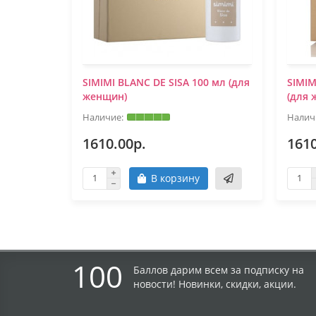
SIMIMI BLANC DE SISA 100 мл (для
SIMIM
женщин)
(для 
1610.00р.
1610
В корзину
100
Баллов дарим всем за подписку на
новости! Новинки, скидки, акции.