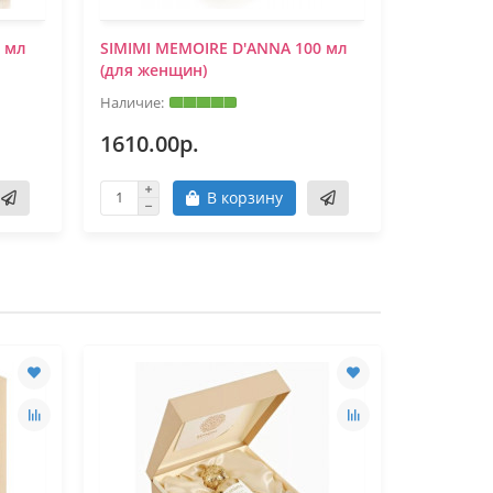
0 мл
SIMIMI MEMOIRE D'ANNA 100 мл
Тестер S
(для женщин)
100 мл
1610.00р.
1140.0
В корзину