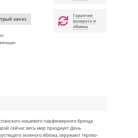
Гарантии
трый заказ
возврата и
обмена
mi
 женщин
испанского нишевого парфюмерного бренда
орой сейчас весь мир празднует День
устящего зеленого яблока, окружают терпко-