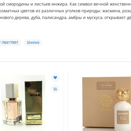
й смородины и листьев инжира. Как символ вечной женственн
роматных цветов из различных уголков природы: жасмина, роз
ового дерева, дуба, палисандра, амбры и мускуса, открывает 
-78417997
Simimi