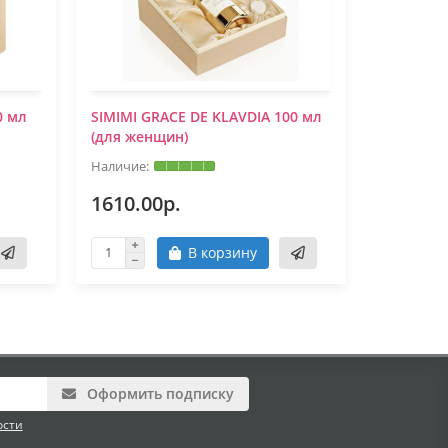
0 мл
SIMIMI GRACE DE KLAVDIA 100 мл
SIMIMI M
(для женщин)
(для жен
1610.00р.
1610.0
В корзину
Оформить подписку
ости