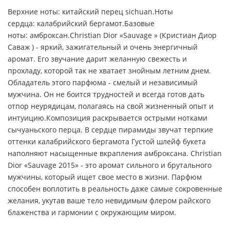
Верхние ноты: китайский перец sichuan.Ноты
сердца: калабрийский бергамот.Базовые
ноты: амброксан.Christian Dior «Sauvage » (Кристиан Диор
Саваж ) - яркий, зажигательный и очень энергичный
аромат. Его звучание дарит желанную свежесть и
прохладу, которой так не хватает знойным летним днем.
Обладатель этого парфюма - смелый и независимый
мужчина. Он не боится трудностей и всегда готов дать
отпор неурядицам, полагаясь на свой жизненный опыт и
интуицию.Композиция раскрывается острыми нотками
сычуаньского перца. В сердце пирамиды звучат терпкие
оттенки калабрийского бергамота Густой шлейф букета
наполняют насыщенные вкрапления амброксана. Christian
Dior «Sauvage 2015» - это аромат сильного и брутального
мужчины, который ищет свое место в жизни. Парфюм
способен воплотить в реальность даже самые сокровенные
желания, укутав ваше тело невидимым флером райского
блаженства и гармонии с окружающим миром.