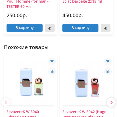
Pour Homme (for man) -
Eclat Darpege 2x15 ml
TESTER 60 мл
250.00р.
450.00р.
В корзину
В корзину
Похожие товары
SevavereK W 5040
SevavereK W 5042 (Hugo
(Victoria's Secret
Boss Boss Ma Vie Pour