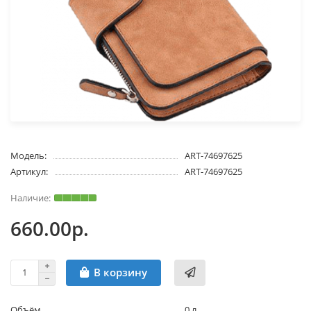
Модель:
ART-74697625
Артикул:
ART-74697625
660.00р.
В корзину
Объём
0 л