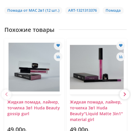
Помада от MAC 2в1 (12 шт.)
ART-1321313376
Помада
Похожие товары
Жидкая помада, лайнер,
Жидкая помада, лайнер,
точилка 3в1 Huda Beauty
точилка 3в1 Huda
gossip gurl
Beauty"Liquid Matte 3in1"
material girl
49.00р.
49.00р.