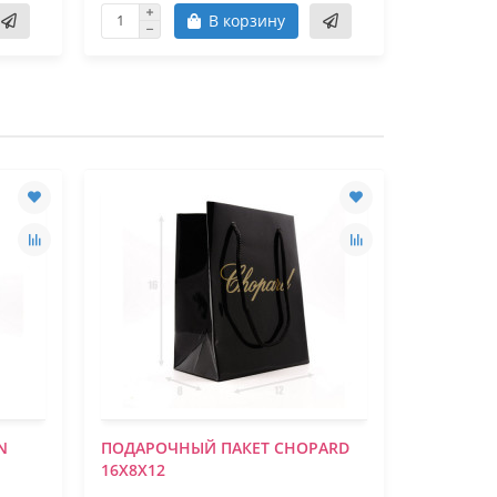
В корзину
N
ПОДАРОЧНЫЙ ПАКЕТ CHOPARD
ПОДАРОЧ
16Х8Х12
23.5Х8.5