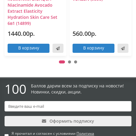
Niacinamide Avocado
Extract Elasticity
Hydration Skin Care Set
6в1 (14899)
1440.00р.
560.00р.
В корзину
В корзину
100
Баллов дарим всем за подписку на новости!
Новинки, скидки, акции.
Оформить подписку
Я прочитал и согласен с условиями
Политика