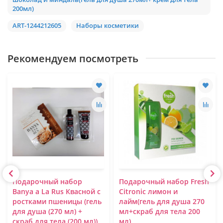
200мл)
ART-1244212605
Наборы косметики
Рекомендуем посмотреть
Подарочный набор
Подарочный набор Fresh
Banya a La Rus Квасной с
Citronic лимон и
ростками пшеницы (гель
лайм(гель для душа 270
для душа (270 мл) +
мл+скраб для тела 200
скраб для тела (200 мл))
мл)