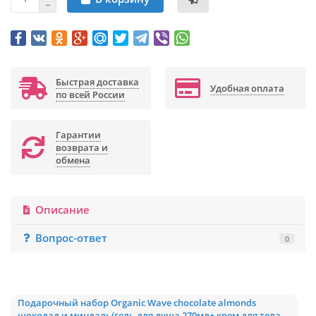
Быстрая доставка
Удобная оплата
по всей России
Гарантии
возврата и
обмена
Описание
Вопрос-ответ
0
Подарочный набор Organic Wave chocolate almonds
шоколад и миндаль(гель для душа 270мл+ крем для тела