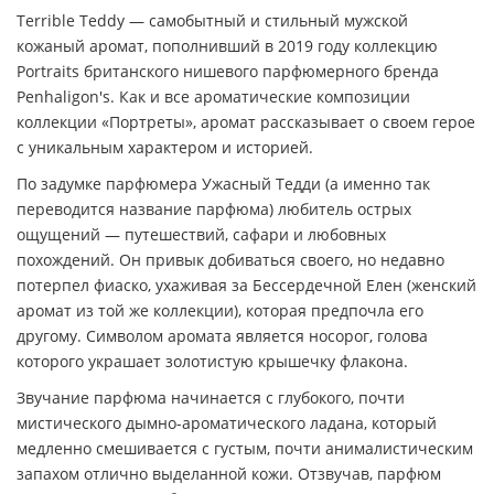
Terrible Teddy — самобытный и стильный мужской
кожаный аромат, пополнивший в 2019 году коллекцию
Portraits британского нишевого парфюмерного бренда
Penhaligon's. Как и все ароматические композиции
коллекции «Портреты», аромат рассказывает о своем герое
с уникальным характером и историей.
По задумке парфюмера Ужасный Тедди (а именно так
переводится название парфюма) любитель острых
ощущений — путешествий, сафари и любовных
похождений. Он привык добиваться своего, но недавно
потерпел фиаско, ухаживая за Бессердечной Елен (женский
аромат из той же коллекции), которая предпочла его
другому. Символом аромата является носорог, голова
которого украшает золотистую крышечку флакона.
Звучание парфюма начинается с глубокого, почти
мистического дымно-ароматического ладана, который
медленно смешивается с густым, почти анималистическим
запахом отлично выделанной кожи. Отзвучав, парфюм