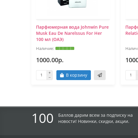
Парфюмерная вода Johnwin Pure
Парф
Musk Eau De Narelssus For Her
Relat
100 мл (ОАЭ)
1000.00р.
1000
В корзину
100
Баллов дарим всем за подписку на
новости! Новинки, скидки, акции.