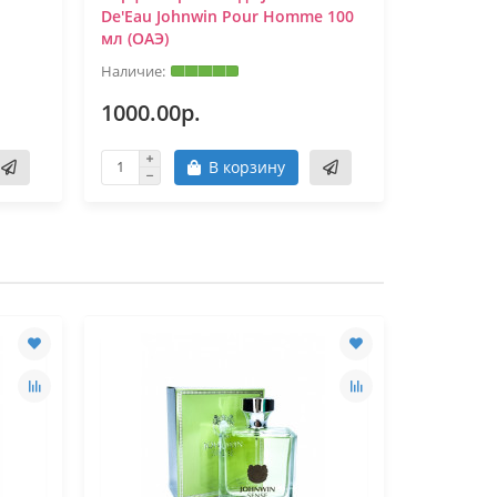
De'Eau Johnwin Pour Homme 100
(EURO)
мл (ОАЭ)
1000.00р.
1100.0
В корзину