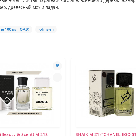
ьные ноты - листья парагвайского апельсинового дерева, розмар
вер, древесный мох и ладан.
e 100 мл (ОАЭ)
Johnwin
 (Beauty & Scent) M 212 -
SHAIK M 21 ("CHANEL EGOIS