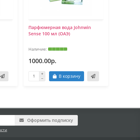
n
Парфюмерная вода Johnwin
Парфюмер
Sense 100 мл (ОАЭ)
Sheikh N.
1000.00р.
1000.0
В корзину
Оформить подписку
ости