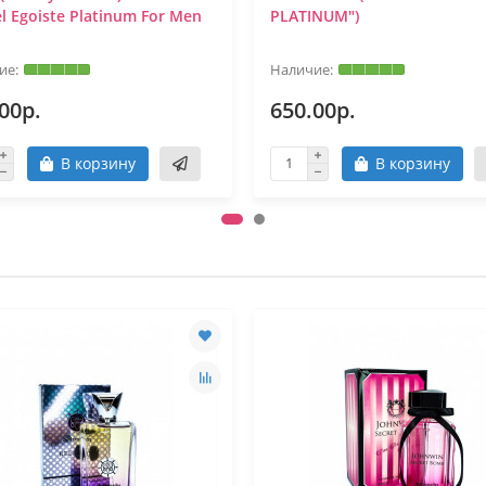
l Egoiste Platinum For Men
PLATINUM")
00р.
650.00р.
В корзину
В корзину