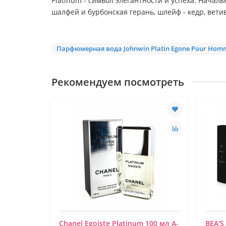
Platinum - символ элегантности и успеха. Начал
шалфей и бурбонская герань, шлейф - кедр, вети
Парфюмерная вода Johnwin Platin Egone Pour Homm
Рекомендуем посмотреть
 100 мл
Chanel Egoiste Platinum 100 мл A-
BEA'S