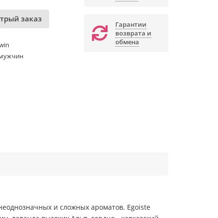
трый заказ
Гарантии
возврата и
обмена
win
 мужчин
еоднозначных и сложных ароматов. Egoiste