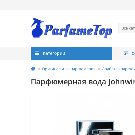
Все ка
Категории
О
Оригинальная парфюмерия
Арабская парфю
Парфюмерная вода Johnwin