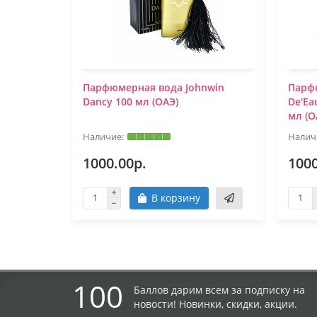
Парфюмерная вода Johnwin
Парф
Dancy 100 мл (ОАЭ)
De'Ea
мл (О
1000.00р.
1000
В корзину
100
Баллов дарим всем за подписку на
новости! Новинки, скидки, акции.