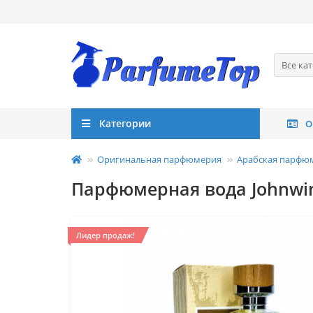
Все ка
Категории
О
Оригинальная парфюмерия
Арабская парфю
Парфюмерная вода Johnwin 
Лидер продаж!