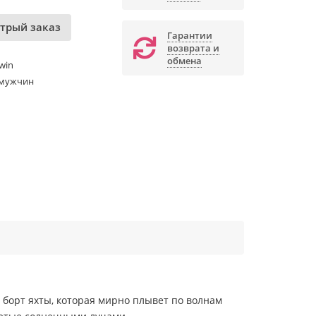
трый заказ
Гарантии
возврата и
обмена
win
 мужчин
 борт яхты, которая мирно плывет по волнам