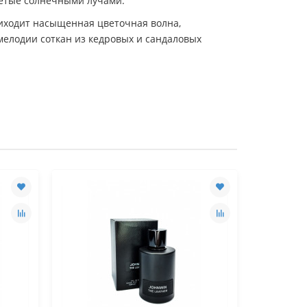
ретые солнечными лучами.
иходит насыщенная цветочная волна,
елодии соткан из кедровых и сандаловых
Лидер продаж