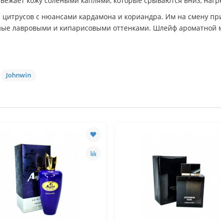
свежает кожу солеными каплями, которые срываются вниз, наг
цитрусов с нюансами кардамона и кориандра. Им на смену пр
ные лавровыми и кипарисовыми оттенками. Шлейф ароматной м
Johnwin