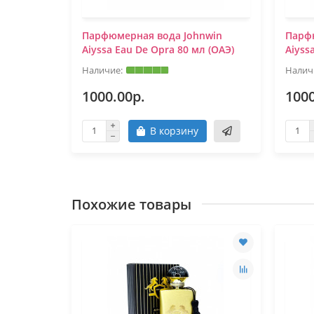
n) -
Парфюмерная вода Johnwin
Парф
Aiyssa Eau De Opra 80 мл (ОАЭ)
Aiyss
1000.00р.
1000
В корзину
Похожие товары