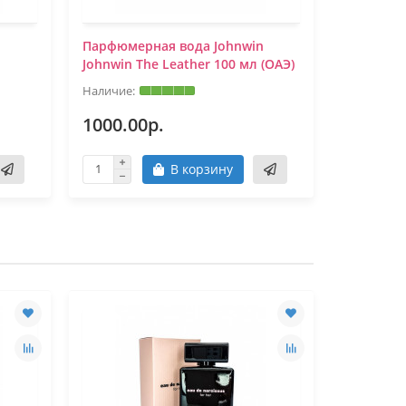
n
Парфюмерная вода Johnwin
Fendi Life
Johnwin The Leather 100 мл (ОАЭ)
TESTER 6
1000.00р.
250.00
В корзину