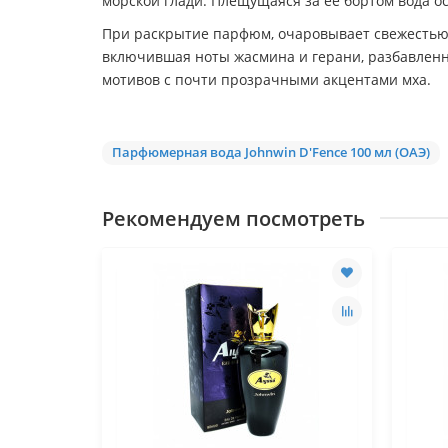
морской глади. Плещущаяся за ее бортом вода о
При раскрытие парфюм, очаровывает свежестью 
включившая ноты жасмина и герани, разбавлен
мотивов с почти прозрачными акцентами мха.
Парфюмерная вода Johnwin D'Fence 100 мл (ОАЭ)
Рекомендуем посмотреть