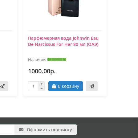
n
Парфюмерная вода Johnwin Eau
Парфюмер
De Narcissus For Her 80 мл (ОАЭ)
De Narcis
1000.00р.
1000.0
В корзину
Оформить подписку