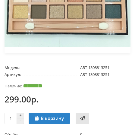
Модель:
ART-1308813251
Артикул:
ART-1308813251
299.00р.
В корзину
Объём
0 л