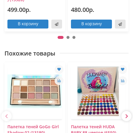
499.00р.
480.00р.
В корзину
В корзину
Похожие товары
Палетка теней GoGo Girl
Палетка теней HUDA
Shadow 02 (13180)
BABY 88 цветов (6550)