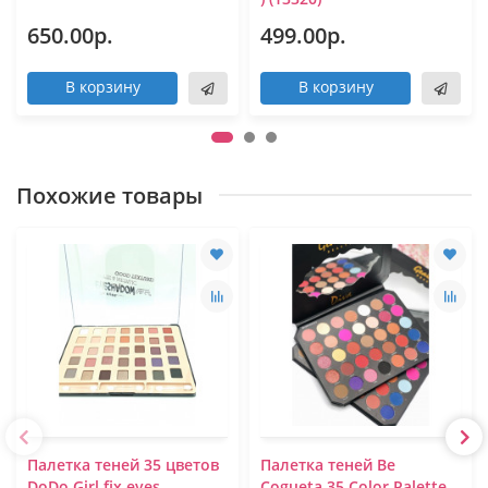
650.00р.
499.00р.
В корзину
В корзину
Похожие товары
Палетка теней 35 цветов
Палетка теней Be
DoDo Girl fix eyes...
Cogueta 35 Color Palette