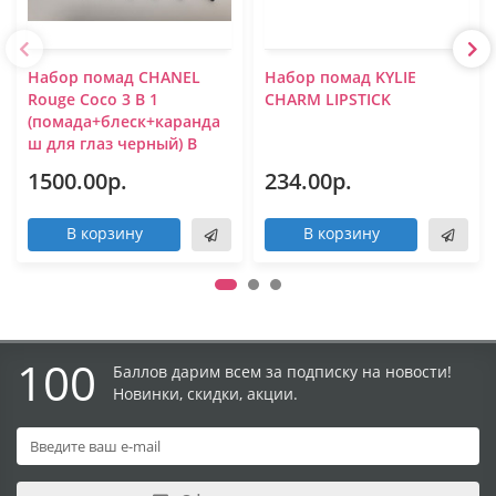
Набор помад CHANEL
Набор помад KYLIE
Rouge Coco 3 В 1
CHARM LIPSTICK
(помада+блеск+каранда
ш для глаз черный) В
1500.00р.
234.00р.
В корзину
В корзину
100
Баллов дарим всем за подписку на новости!
Новинки, скидки, акции.