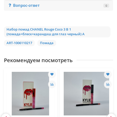
Вопрос-ответ
0
Набор помад CHANEL Rouge Coco 3 В 1
(помада+блеск+карандаш для глаз черный) А
ART-1006110217
Помада
Рекомендуем посмотреть