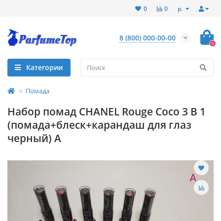
р.
0
0
8 (800) 000-00-00
0
Категории
Помада
Набор помад CHANEL Rouge Coco 3 В 1
(помада+блеск+карандаш для глаз
черный) А