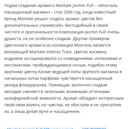
Подом создания аромата Montale Jasmin Full – «Монталь
Насыщенный жасмин» - стал 2006 год, когда известный
бренд Montale решил создать аромат цветов без
дополнительных «примесей», бесподобный в своей
чистоте и оригинальности.Композиция Jasmin Full очень
душиста, но не особенно сладкая. Другим примером
цветочного аромата из коллекции Монтель является
волнующий Montale Intense Tiare. Цветок жасмина
издревле ассоциировался со сновидениями, иллюзиями и
инстинктами, пробуждающимися ночью, подобно этому
хрупкому цветку.Кроме ведущей ноты хрупкого жасмина в
начальных нотах парфюма чувствуется насыщенный
аккорд флердоранжа. Пьянящая, эротично-сладкая
мелодия сменяется зелеными, влажными оттенками
калифорнийской жимолости. Аромат обладает интересным
свойством влиять на чувства, не обостряя и не притупляя
их, а лишь делая ярче и насыщеннее.