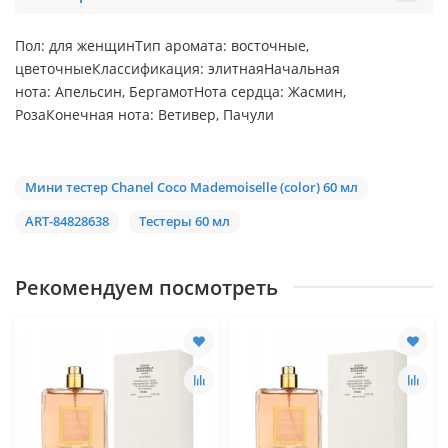
Пол: для женщинТип аромата: восточные,
цветочныеКлассификация: элитнаяНачальная
нота: Апельсин, БергамотНота сердца: Жасмин,
РозаКонечная нота: Ветивер, Пачули
Мини тестер Chanel Coco Mademoiselle (color) 60 мл
ART-84828638
Тестеры 60 мл
Рекомендуем посмотреть