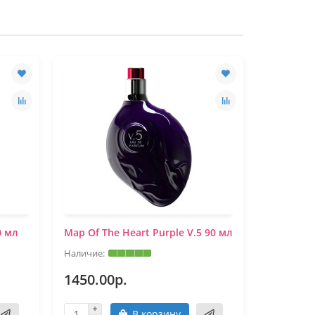
0 мл
Map Of The Heart Purple V.5 90 мл
Map Of Th
1450.00р.
1450.0
В корзину