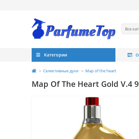
Все ка
Категории
О
Селективные духи
Map of the heart
Map Of The Heart Gold V.4 