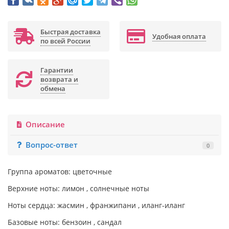
Быстрая доставка
Удобная оплата
по всей России
Гарантии
возврата и
обмена
Описание
Вопрос-ответ
0
Группа ароматов: цветочные
Верхние ноты: лимон , солнечные ноты
Ноты сердца: жасмин , франжипани , иланг-иланг
Базовые ноты: бензоин , сандал