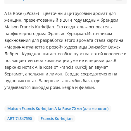
A la Rose («Роза») – цветочный цитрусовый аромат для
женщин, презентованный в 2014 году модным брендом
Maison Francis Kurkdjian. Его создатель – основатель
парфюмерного дома Франсис Куркджан.Источником
вдохновения для разработки этого аромата стала картина
«Мария-Антуанетта с розой» художницы Элизабет Виже-
Лебрен. Куркджан питает особые чувства к этой королеве и
посвящает ей свои композиции уже не в первый раз.В
верхних нотах A la Rose от Francis Kurkdjian звучат
бергамот, апельсин и лимон. Сердце сосредоточено на
пудровых нотах. Завершает ансамбль база, где
угадываются аккорды розы, кедра и фиалки.
Maison Francis Kurkdjian A la Rose 70 мл (для женщин)
ART-74347590
Francis Kurkdjian