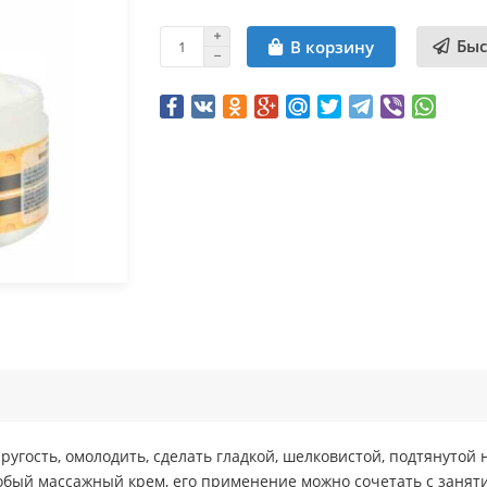
Быс
В корзину
пругость, омолодить, сделать гладкой, шелковистой, подтянут
бый массажный крем, его применение можно сочетать с заняти