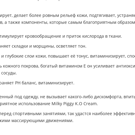
изирует, делает более ровным рельеф кожи, подтягивает, устран
ов, а также компоненты, которые самым благоприятным образом
стимулирует кровообращение и приток кислорода в ткани.
аняет складки и морщины, осветляет тон.
и глубокие слои кожи, повышает её тонус, витаминизирует, сп
ь кожного покрова, богатый витамином Е он усиливает антиок
 сосуды.
раняет РН баланс, витаминизирует.
нный под одежду, не вызывает какого-либо дискомфорта, впиты
иятное использование Milky Piggy K.O Сream.
еред спортивными занятиями, так удастся наиболее эффективн
легкими массирующими движениями.