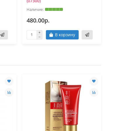
(07300)
480.00р.
250.00
В корзину