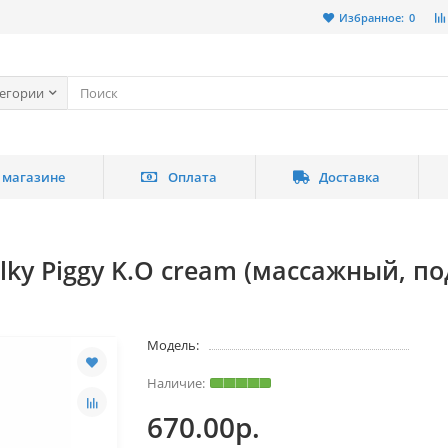
Избранное:
0
тегории
 магазине
Оплата
Доставка
ilky Piggy K.O cream (массажный, п
Модель:
670.00р.