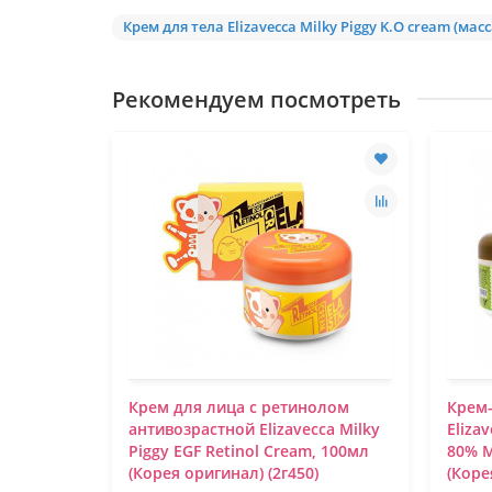
Крем для тела Elizavecca Milky Piggy K.O cream (ма
Рекомендуем посмотреть
до
Крем для лица с ретинолом
Крем-
ado 50 мл
антивозрастной Elizavecca Milky
Eliza
Piggy EGF Retinol Cream, 100мл
80% M
(Корея оригинал) (2г450)
(Коре