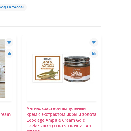
ход за телом
Антивозрастной ампульный
Крем для
 Cream
крем с экстрактом икры и золота
Bioaqua 
Lebelage Ampule Cream Gold
(7150)
Caviar 70мл (КОРЕЯ ОРИГИНАЛ)