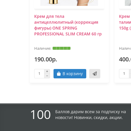
Крем для тела
Крем
антицеллюлитный (коррекция
тали
фигуры) ONE SPRING
150g 
PROFESSIONAL SLIM CREAM 60 гр
190.00р.
400.
В корзину
100
Баллов дарим всем за подписку на
новости! Новинки, скидки, акции.