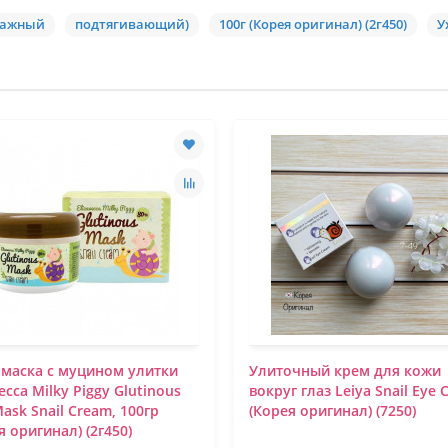
ссажный
подтягивающий)
100г (Корея оригинал) (2г450)
У
маска с муцином улитки
Улиточный крем для кожи
vecca Milky Piggy Glutinous
вокруг глаз Leiya Snail Eye
ask Snail Cream, 100гр
(Корея оригинал) (7250)
я оригинал) (2г450)