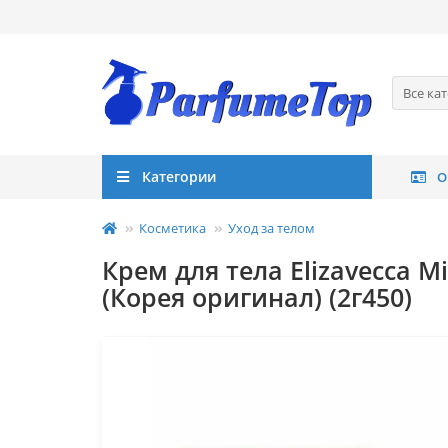
Все ка
Категории
О
Косметика
Уход за телом
Крем для тела Elizavecca M
(Корея оригинал) (2г450)