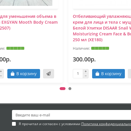
 для уменьшения объема в
Отбеливающий увлажняю
и EXGYAN Mooth Body Cream
крем для лица и тела с му
(2507)
Белой Улитки DISAAR Snail 
Moisturizing Cream Face & B
250 мл (XE180)
00р.
300.00р.
В корзину
В корзину
Я прочитал и согласен с условиями
Политика конфиденциальн