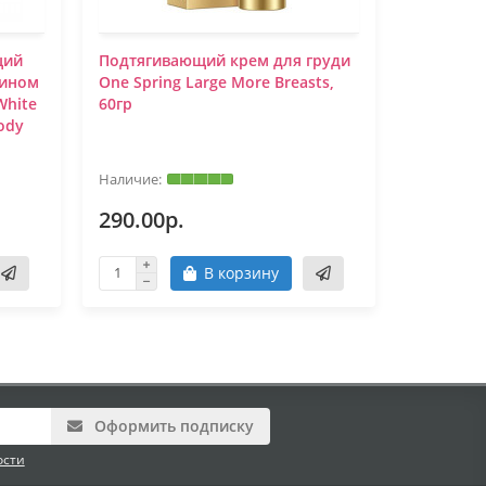
щий
Подтягивающий крем для груди
Успокаив
цином
One Spring Large More Breasts,
органиче
White
60гр
ody
290.00р.
192.00
В корзину
Оформить подписку
ости