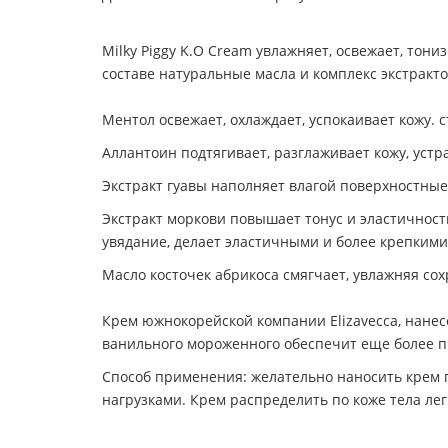
Milky Piggy K.O Сream увлажняет, освежает, тон
составе натуральные масла и комплекс экстракт
Ментол освежает, охлаждает, успокаивает кожу. 
Аллантоин подтягивает, разглаживает кожу, устр
Экстракт гуавы наполняет влагой поверхностные 
Экстракт моркови повышает тонус и эластичност
увядание, делает эластичными и более крепкими
Масло косточек абрикоса смягчает, увлажняя сох
Крем южнокорейской компании Elizavecca, нанесе
ванильного мороженного обеспечит еще более пр
Способ применения: желательно наносить крем п
нагрузками. Крем распределить по коже тела 