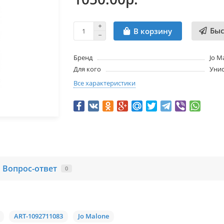
Быс
В корзину
Бренд
Jo M
Для кого
Унис
Все характеристики
Вопрос-ответ
0
ART-1092711083
Jo Malone