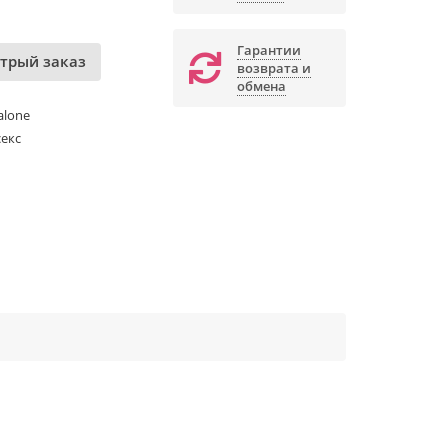
Гарантии
трый заказ
возврата и
обмена
alone
екс