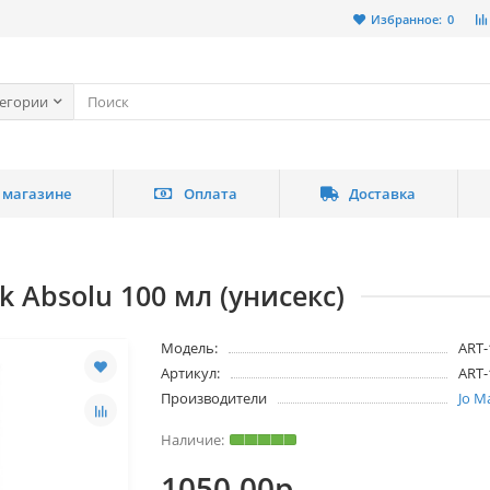
Избранное:
0
тегории
 магазине
Оплата
Доставка
k Absolu 100 мл (унисекс)
Модель:
ART-
Артикул:
ART-
Производители
Jo M
1050.00р.