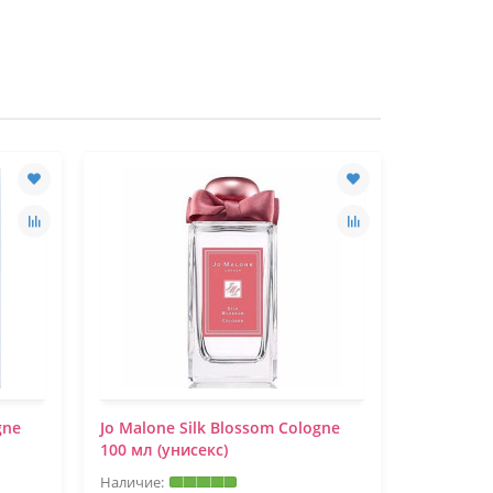
gne
Jo Malone Silk Blossom Cologne
Jo Malone
100 мл (унисекс)
(997) 100