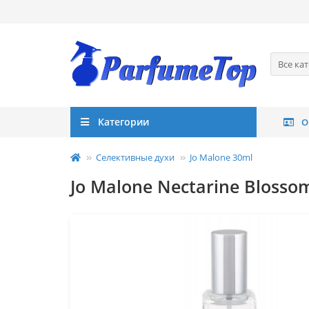
Все ка
Категории
О
Селективные духи
Jo Malone 30ml
Jo Malone Nectarine Blosso