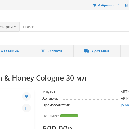
Избранное:
0
тегории
 магазине
Оплата
Доставка
m & Honey Cologne 30 мл
Модель:
ART-
Артикул:
ART-
Производители
Jo M
600.00р.