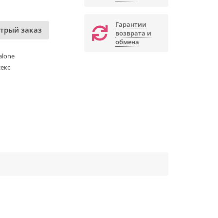
Гарантии
трый заказ
возврата и
обмена
alone
екс