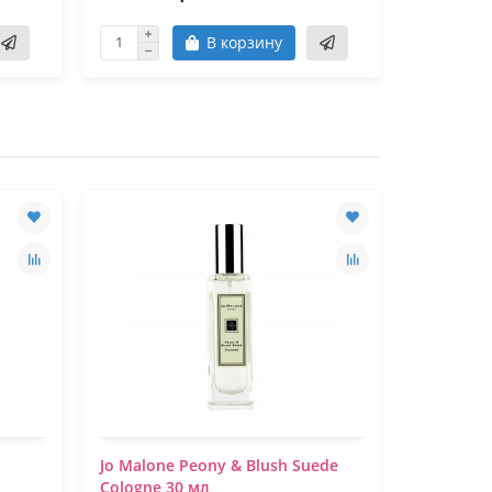
В корзину
Jo Malone Peony & Blush Suede
Jo Malon
Cologne 30 мл
30 мл