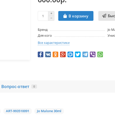
Быс
В корзину
Бренд
Jo M
Для кого
Унис
Все характеристики
Вопрос-ответ
0
ART-993510091
Jo Malone 30ml