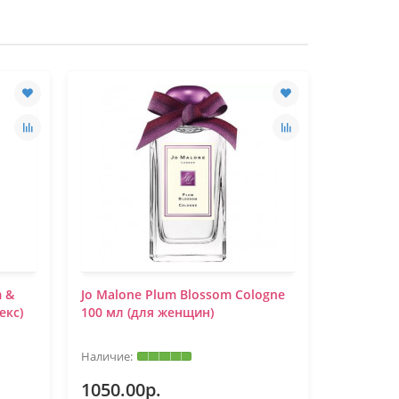
m &
Jo Malone Plum Blossom Cologne
Jo Malone
екс)
100 мл (для женщин)
100 ml.N
1050.00р.
1050.0