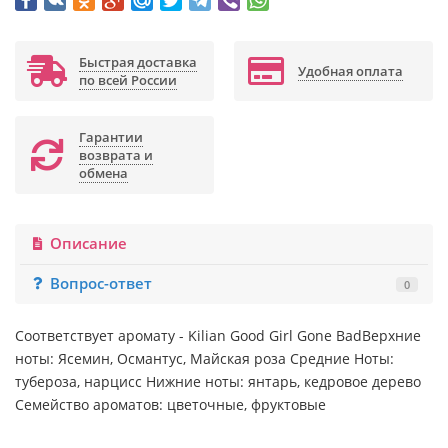
Быстрая доставка
Удобная оплата
по всей России
Гарантии
возврата и
обмена
Описание
Вопрос-ответ
0
Соответствует аромату - Kilian Good Girl Gone BadВерхние
ноты: Ясемин, Османтус, Майская роза Средние Ноты:
тубероза, нарцисс Нижние ноты: янтарь, кедровое дерево
Семейство ароматов: цветочные, фруктовые