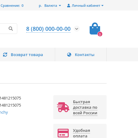
Сравнение:
0
р.
Валюта
Личный кабинет
8 (800) 000-00-00
0
Возврат товара
Контакты
1481215075
Быстрая
1481215075
доставка по
nchy
всей России
Удобная
оплата