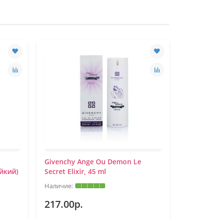
Givenchy Ange Ou Demon Le
Tester 50
ойкий)
Secret Elixir, 45 ml
Demon Le 
217.00р.
420.00