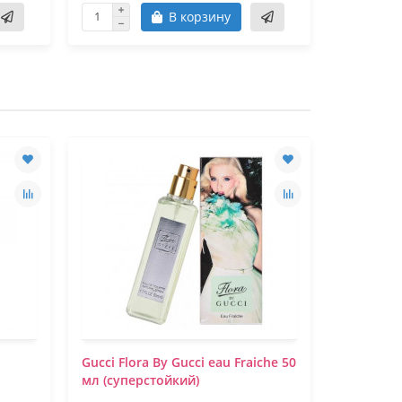
В корзину
Gucci Flora By Gucci eau Fraiche 50
Gucci Flo
мл (суперстойкий)
Gardenia