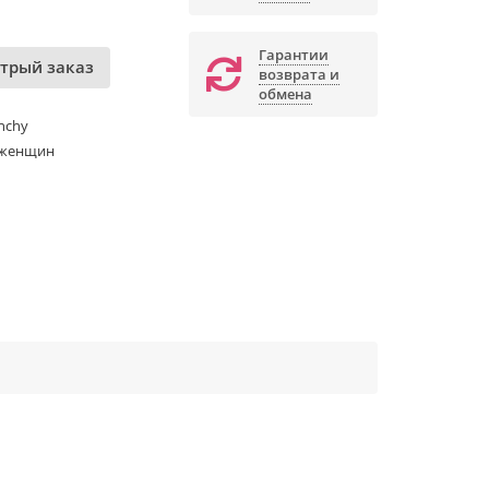
Гарантии
трый заказ
возврата и
обмена
nchy
 женщин