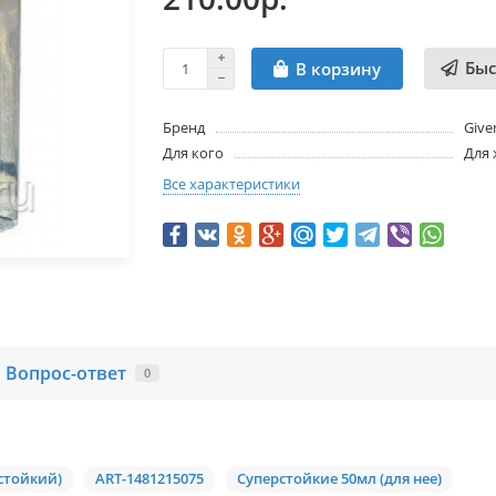
Быс
В корзину
Бренд
Give
Для кого
Для
Все характеристики
Вопрос-ответ
0
рстойкий)
ART-1481215075
Суперстойкие 50мл (для нее)