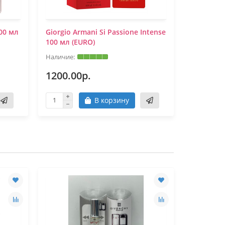
100 мл
Giorgio Armani Si Passione Intense
Мини-тест
100 мл (EURO)
Passione
1200.00р.
300.00
В корзину