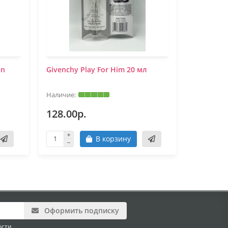
an
Givenchy Play For Him 20 мл
Givenchy
128.00р.
128.00
В корзину
Оформить подписку
ости