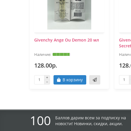
Givenchy Ange Ou Demon 20 мл
Given
Secre
128.00р.
128.
В корзину
100
Баллов дарим всем за подписку на
новости! Новинки, скидки, акции.