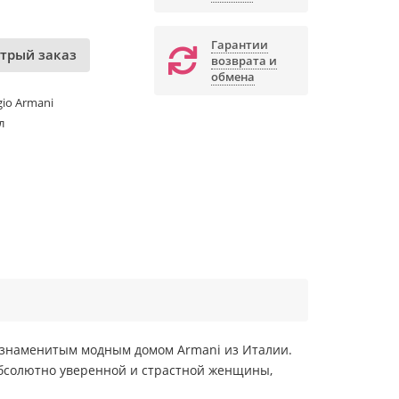
Гарантии
трый заказ
возврата и
обмена
gio Armani
л
у знаменитым модным домом Armani из Италии.
 абсолютно уверенной и страстной женщины,