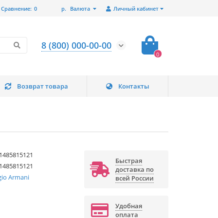
Сравнение:
0
р.
Валюта
Личный кабинет
8 (800) 000-00-00
0
Возврат товара
Контакты
1485815121
Быстрая
1485815121
доставка по
gio Armani
всей России
Удобная
оплата