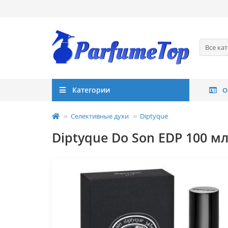
Все ка
Категории
О
Селективные духи
Diptyque
Diptyque Do Son EDP 100 м