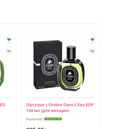
TED
Diptyque L'Ombre Dans L'Eau EDP
Diptyque 
100 мл (для женщин)
женщин)