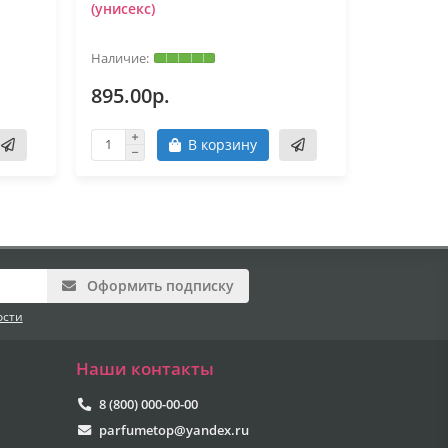
(унисекс)
EDITION 
895.00р.
865.00
В корзину
Оформить подписку
ости
Наши контакты
8 (800) 000-00-00
parfumetop@yandex.ru