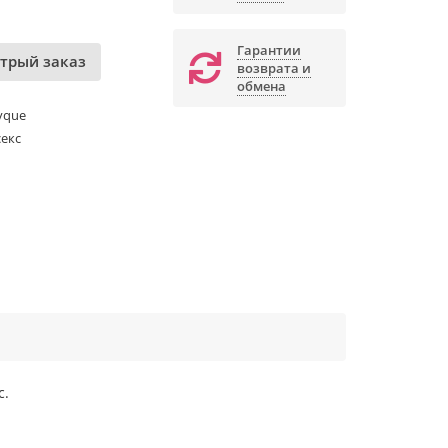
Гарантии
трый заказ
возврата и
обмена
yque
екс
с.