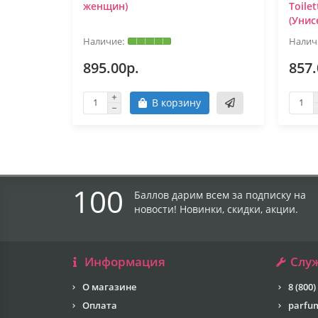
женщин)
Toile
(Унис
895.00р.
857.
В корзину
100
Баллов дарим всем за подписку на
новости! Новинки, скидки, акции.
Информация
Слу
О магазине
8 (800)
Оплата
parfu