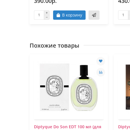
390.00р.
430.
В корзину
Похожие товары
Diptyque Do Son EDT 100 мл (для
Dipty