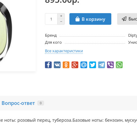
Быс
В корзину
Бренд
Dipt
Для кого
Унис
Все характеристики
Вопрос-ответ
0
 ноты: розовый перец, тубероза.Базовые ноты: бензоин, муску