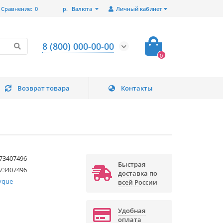
Сравнение:
0
р.
Валюта
Личный кабинет
8 (800) 000-00-00
0
Возврат товара
Контакты
73407496
Быстрая
73407496
доставка по
yque
всей России
Удобная
оплата