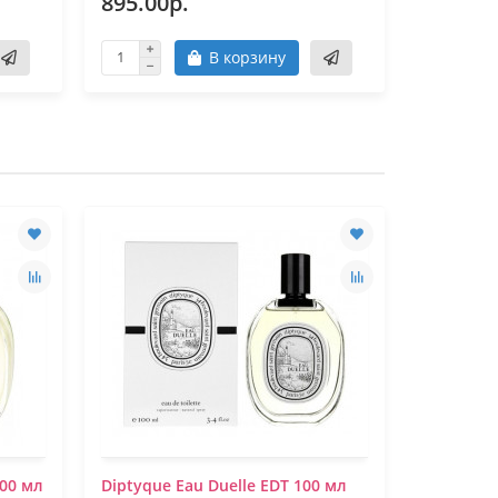
895.00р.
895.00
В корзину
100 мл
Diptyque Eau Duelle EDT 100 мл
DIPTYQUE