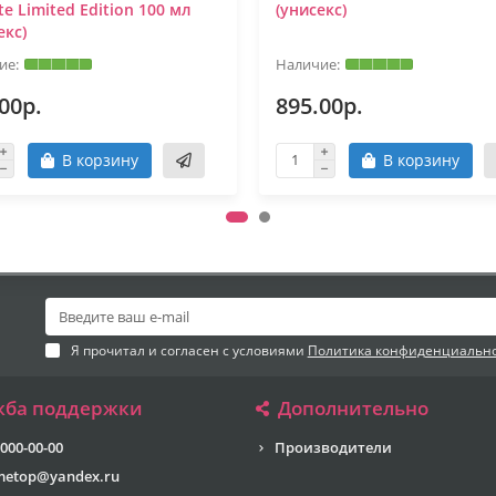
tte Limited Edition 100 мл
(унисекс)
екс)
00р.
895.00р.
В корзину
В корзину
Я прочитал и согласен с условиями
Политика конфиденциальн
жба поддержки
Дополнительно
 000-00-00
Производители
metop@yandex.ru