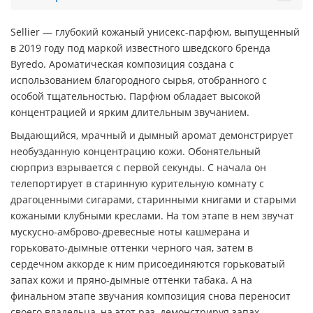
Sellier — глубокий кожаный унисекс-парфюм, выпущенный
в 2019 году под маркой известного шведского бренда
Byredo. Ароматическая композиция создана с
использованием благородного сырья, отобранного с
особой тщательностью. Парфюм обладает высокой
концентрацией и ярким длительным звучанием.
Выдающийся, мрачный и дымный аромат демонстрирует
необузданную концентрацию кожи. Обонятельный
сюрприз взрывается с первой секунды. С начала он
телепортирует в старинную курительную комнату с
драгоценными сигарами, старинными книгами и старыми
кожаными клубными креслами. На том этапе в нем звучат
мускусно-амброво-древесные ноты кашмерана и
горьковато-дымные оттенки черного чая, затем в
сердечном аккорде к ним присоединяются горьковатый
запах кожи и пряно-дымные оттенки табака. А на
финальном этапе звучания композиция снова переносит
своего владельца, на этот раз, демонстрируя запах