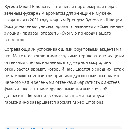
Byredo Mixed Emotions — нишевая парфюмерная вода с
зеленым фужерным ароматом для женщин и мужчин,
созданная в 2021 году модным брендом Byredo из Швеции.
Эмоциональный унисекс-аромат с названеим «Смешанные
эмоции» призван отразить «бурную природу нашего
времени».
Согревающими успокаивающими фруктовыми акцентами
чая Мате и освежающими сладкими терпковато-вяжущими
оттенками спелых наливных ягод черной смородины
открывается аромат, который насыщается в средних нотах
пирамидки композиции пряными душистыми аккордами
черного чая и зелеными оттенками бархатистых листьев
фиалки. Элегантными древесными нотами светлой
древесины березы и сухими акцентами папируса
гармонично завершается аромат Mixed Emotions.