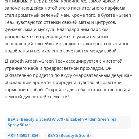
оптимизма и веру в себя. Конечно же, самой яркой и
запоминающейся нотой этого пленительного парфюма
стал ароматный зеленый чай. Кроме того, в букете «Green
Tea» чувствуются оттенки свежей мяты и цитрусов,
фенхеля, мха и мускуса. Благодаря ним парфюм
раскрывается и превращается в удивительный
освежающий коктейль, ингредиенты которого органично
подобраны и великолепно сочетаются между собой.
Elizabeth Arden «Green Tea» ассоциируется с чистотой
утреннего неба и предрассветной прохладой. Он
обязательно придется по вкусу очаровательным девушкам,
обожающим ароматы природы и чувство абсолютной
гармонии с собой. Откройте для себя этот женственный и
нежный дух летней свежести!
BEA'S (Beauty & Scent) W 570 - Elizabeth Arden Green Tea
Spray 50 мл
ART-1459514854
BEA'S (Beauty & Scent)