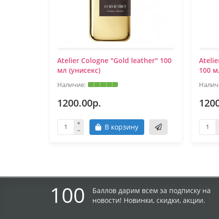
Atelier Cologne "Gold leather" 100
Ateli
мл (унисекс)
100 м
1200.00р.
1200
В корзину
100
Баллов дарим всем за подписку на
новости! Новинки, скидки, акции.