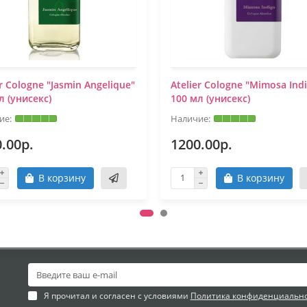
er Cologne "Jasmin Angelique"
Atelier Cologne "Mimosa Ind
л (унисекс)
100 мл (унисекс)
.00р.
1200.00р.
В корзину
В корзину
Я прочитал и согласен с условиями
Политика конфиденциальн