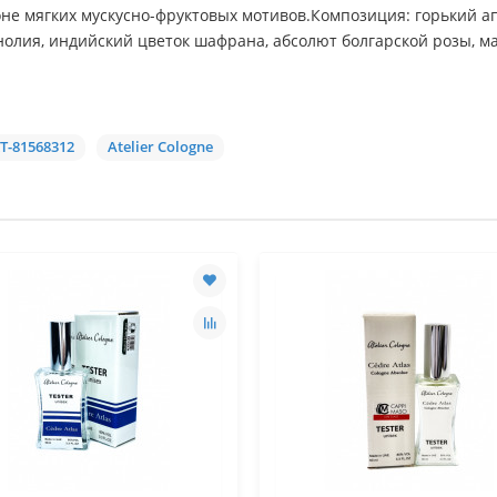
е мягких мускусно-фруктовых мотивов.Композиция: горький ап
олия, индийский цветок шафрана, абсолют болгарской розы, ма
T-81568312
Atelier Cologne