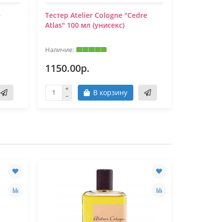
e
Тестер Atelier Cologne "Cedre
Тестер At
Atlas" 100 мл (унисекс)
Magnolia 
1150.00р.
950.00
В корзину