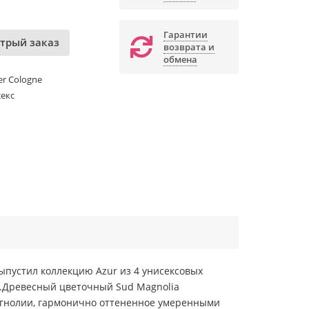
Гарантии
трый заказ
возврата и
обмена
ier Cologne
екс
выпустил коллекцию Azur из 4 унисексовых
в.Древесный цветочный Sud Magnolia
агнолии, гармонично оттененное умеренными