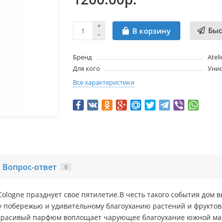
Быс
В корзину
Бренд
Atel
Для кого
Унис
Все характеристики
Вопрос-ответ
0
Cologne празднует свое пятилетие.В честь такого события дом 
у побережью и удивительному благоуханию растений и фрукто
и красивый парфюм воплощает чарующее благоухание южной м