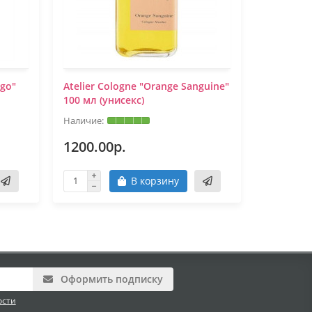
igo"
Atelier Cologne "Orange Sanguine"
Atelier C
100 мл (унисекс)
100 мл (у
1200.00р.
1200.0
В корзину
Оформить подписку
ости