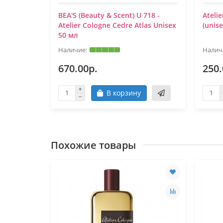
ud
BEA'S (Beauty & Scent) U 718 -
Ateli
с)
Atelier Cologne Cedre Atlas Unisex
(unis
50 мл
670.00р.
250.
В корзину
Похожие товары