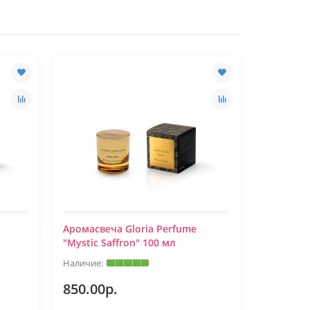
Аромасвеча Gloria Perfume
Аромасве
"Mystic Saffron" 100 мл
"White Bl
850.00р.
850.00