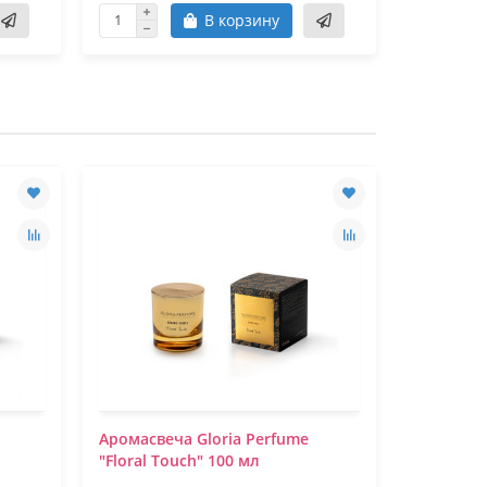
В корзину
Аромасвеча Gloria Perfume
Аромасве
"Floral Touch" 100 мл
Vanilla" 