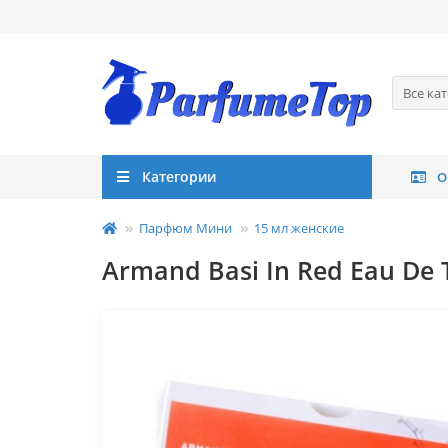
Все ка
Категории
О
Парфюм Мини
15 мл женские
Armand Basi In Red Eau De T