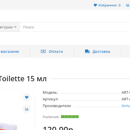
Избранное:
0
тегории
 магазине
Оплата
Доставка
oilette 15 мл
Модель:
ART-
Артикул:
ART-
Производители
Arma
120.00р.