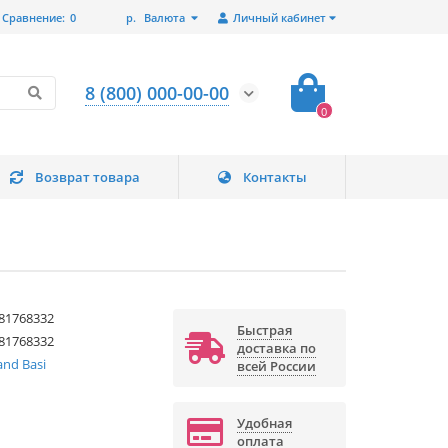
Сравнение:
0
р.
Валюта
Личный кабинет
8 (800) 000-00-00
0
Возврат товара
Контакты
81768332
Быстрая
81768332
доставка по
nd Basi
всей России
Удобная
оплата