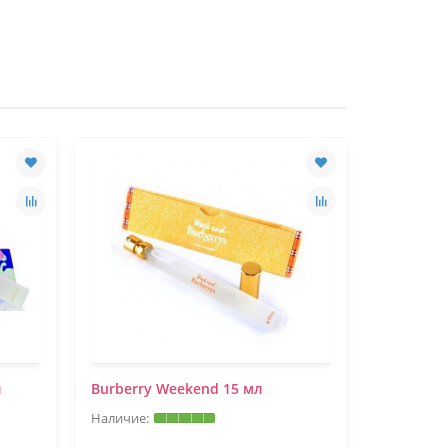
л
Burberry Weekend 15 мл
Bvlgari O